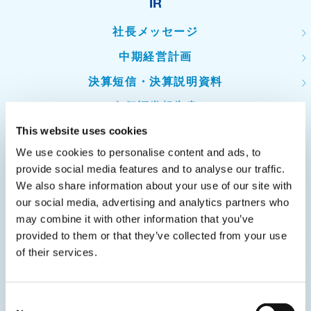
IR
社長メッセージ
中期経営計画
決算短信・決算説明資料
有価証券報告書
連結業績の推移
This website uses cookies
We use cookies to personalise content and ads, to
主要品目別連結売上高の推移
provide social media features and to analyse our traffic.
経営指標などの推移
We also share information about your use of our site with
our social media, advertising and analytics partners who
IRカレンダー
may combine it with other information that you’ve
株主総会招集ご通知・決議ご通知・議決権行使結果
provided to them or that they’ve collected from your use
of their services.
株式の状況
株式事務
Consent
定款・株式取扱規則