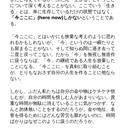
について深く考えることがない。ここでいう「生き
る」とは、単に生存しているだけの状態ではなく、
「今ここに」(here now)しかない
ということであ
る。
「今ここに」とはいかにも狭量な考えのように思わ
れるかもしれないが、「今」というのは一瞬たりと
も留まることがない。そして知らぬ間に過ぎ去って
二度と戻ってこない。だから「今」を無視し無造作
に扱うならば、「今」の継続である人生を放棄した
ことになる。「今ここに」を真剣に取り組むこと
が、とりもなおさず自分の人生を作ることに他なら
ない。
しかし、ふだん私たちは自分の金や物はケチケチ惜
しむが、自分の時間を惜しむ人があまりいない。貴
重な時間が無駄に消えていることに気がつかず、な
んと勿体無いことをするのだろうか。金や地位、名
誉を得るためにはどんな苦労も厭わないのに、時間
ばかりはなぜこのように扱うのだろうか。