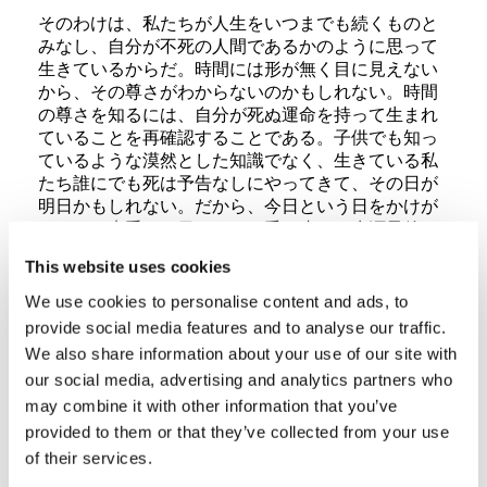
そのわけは、私たちが人生をいつまでも続くものと
みなし、自分が不死の人間であるかのように思って
生きているからだ。時間には形が無く目に見えない
から、その尊さがわからないのかもしれない。時間
の尊さを知るには、自分が死ぬ運命を持って生まれ
ていることを再確認することである。子供でも知っ
ているような漠然とした知識でなく、生きている私
たち誰にでも死は予告なしにやってきて、その日が
明日かもしれない。だから、今日という日をかけが
えのない貴重な一日であると受け止め、生涯最後の
日であるかのように生きることである。
This website uses cookies
今年95歳の日野原重明先生が話された中に、
「いの
We use cookies to personalise content and ads, to
ちは時間です」
という言葉がある。常々私が思って
provide social media features and to analyse our traffic.
いたことを短い言葉でずばり表現されている。全力
We also share information about your use of our site with
を傾注して「今」を生きることが人生を生き切るこ
our social media, advertising and analytics partners who
とであり、それがそのまま未来に生きることにつな
may combine it with other information that you’ve
がっている。心に描く未来を夢や幻想に終わらせな
provided to them or that they’ve collected from your use
いためには、その尊い「今」をどう生きるか、そし
of their services.
て「何のために費やすべきか」が未来を決めること
になるのだ。