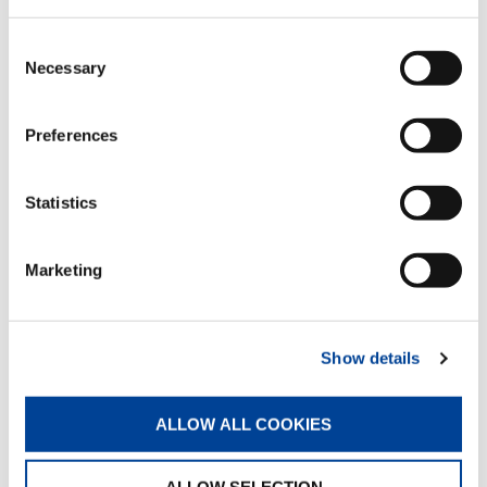
私たち日本人は、敗戦後のないない尽くしの中か
Consent
ら、先進国並みの生活水準に追いつき追い越せとい
Necessary
Selection
う共通の目標のもとに懸命に働いた。その甲斐あっ
てか、わずか半世紀足らずして奇跡の発展を成し遂
Preferences
げ、所期の目標を達成した。
しかし反面、それは物質的に豊かになっただけで、
Statistics
心の豊かさが見られなくなった。その原因は、物質
的繁栄のみに目がくらみ、高邁な目的意識を持てな
かったからである。そのため、目標には到達したも
Marketing
のの、次に何をしていいのか分からない精神的空白
状態に陥っているのだ。
私たちに必要だった目的意識は、社会的責任の自覚
Show details
である。私たちが生まれてきたのも、また生きるの
も、社会的責任を果たすためなのである。そんな責
任は負いたくないと言うかもしれないが、これは辛
ALLOW ALL COOKIES
いことでも難しいことでもない。社会的責任とは社
会に貢献することであり、人も企業も社会に役立つ
ことによって存在が許されるのである。私たちの生