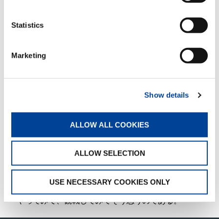
その効果もあったのだろうか、香川は日本一小さな
県でありながら、その後も全国20位前後をキープし
Statistics
ているのを密かに喜んでいる。
スポーツは、人間を創るために大事な役割を果たし
Marketing
てくれている。肉体を鍛えるだけでなく、不撓不屈
（ふとうふくつ）の根性を作ってくれる。常に自ら
に高いハードルを課し、それに向かって努力すると
いう習性が、人間を創ってくれる。
Show details
何事に対しても積極的思考ができるようになり、習
ALLOW ALL COOKIES
性という自然の振る舞いが、期せずして人格を形成
してくれる。人格は幸運を呼び寄せ、幸運が素晴ら
しい人生を創ることになる。
ALLOW SELECTION
スポーツを、単に勝敗にこだわるだけでなく、自ら
の成長進歩の手段として活用するなら、人間を創る
USE NECESSARY COOKIES ONLY
最適な方法であると信じている。自分がスポーツを
やってみて、観戦してみてそう思うのである。