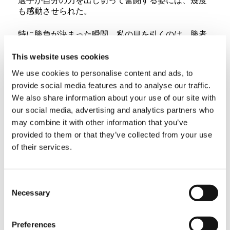
選手が自分の力を出し切って奮闘する姿には、幾度
も感動させられた。
特に勝負が決まった瞬間、私の目を引くのは、勝者
よりも敗者の表情である。惜しくも勝ちを逸した選
手の、悔しそうに無念の涙をこらえている姿に、私
This website uses cookies
は心からの声援を送るのだった。あの選手は、負け
We use cookies to personalise content and ads, to
たことがきっと奮闘の起爆剤となって、これからの
provide social media features and to analyse our traffic.
飛躍的成長をもたらすに違いない。負けてよかった
We also share information about your use of our site with
んだ。もし勝っておれば、慢心してしまって、捲土
重来（けんどちょうらい）する気にはならないだろ
our social media, advertising and analytics partners who
う。そう考える私は、判官びいきだろうか。
may combine it with other information that you’ve
provided to them or that they’ve collected from your use
毎年、私は競技を前にして、県選手団に激励の言葉
of their services.
を述べてきた。
「競技で勝つことよりも、もっと大事なことがあ
る。それは、相手に勝つよりも、自分に克つことで
Consent
ある。自分の限界に挑戦しろ、相手が弱ければいつ
Necessary
Selection
でも勝てる。自分に挑戦するための手段として、相
手が与えられているのだ。悔いのないよう、これま
で励んだ練習の成果を存分に出し切れ。」
Preferences