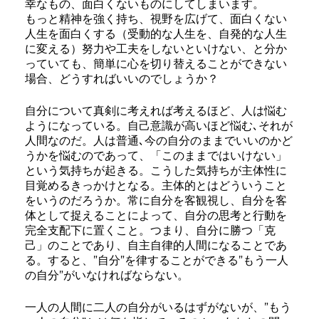
幸なもの、面白くないものにしてしまいます。
もっと精神を強く持ち、視野を広げて、面白くない
人生を面白くする（受動的な人生を、自発的な人生
に変える）努力や工夫をしないといけない、と分か
っていても、簡単に心を切り替えることができない
場合、どうすればいいのでしょうか？
自分について真剣に考えれば考えるほど、人は悩む
ようになっている。自己意識が高いほど悩む､それが
人間なのだ。人は普通､今の自分のままでいいのかど
うかを悩むのであって、「このままではいけない」
という気持ちが起きる。こうした気持ちが主体性に
目覚めるきっかけとなる。主体的とはどういうこと
をいうのだろうか。常に自分を客観視し、自分を客
体として捉えることによって、自分の思考と行動を
完全支配下に置くこと。つまり、自分に勝つ「克
己」のことであり、自主自律的人間になることであ
る。すると、”自分”を律することができる”もう一人
の自分”がいなければならない。
一人の人間に二人の自分がいるはずがないが、”もう