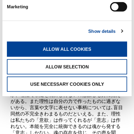
Marketing
しかし、魂の存在を科学的合理的に説明することは
出来ない。なぜなら､理性を超えた感性で､感じるこ
とによってしか知り得ないことだからだ。日頃私た
ちが感じる、直感、インスピレ―ション、ひらめ
Show details
き、虫が知らす、気がつく､予感がするなどは理性で
はない、凡て魂からの発信と考えられる。私たちの､
ALLOW ALL COOKIES
愛することも信じるということも、魂からの働きか
けであって､理性による合理的思考から生まれること
はない。私たちの肉体は、いわば魂の容器の役目を
ALLOW SELECTION
司っていて、肉体が発信する本能は私たちを行動に
駆り立ててくれるが暴走する性質を持っている。
USE NECESSARY COOKIES ONLY
その暴走を制御するために理性が備わっているのだ
が、理性で暴走を統御し得ないのは誰しも身に覚え
がある。また理性は自分の力で作ったものに過ぎな
いから、言葉や文字に表せない事柄については､盲目
同然の不完全きわまるものだといえる。また、理性
は私たちの「意欲」は作ってくれるが「意志」は作
れない。本能を完全に統御できるのは魂から発する
「意志」しかない。魂の存在を信じ、その声を聞