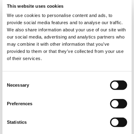
誕生の起源から働いている「感性」こそが主体であ
This website uses cookies
り、”ほんとうの自分”だということになる。この六
十兆の細胞を一個の命として結合し、纏め上げてい
We use cookies to personalise content and ads, to
る力は感性の統合力である。だから、人間の命は、
provide social media features and to analyse our traffic.
理性と感性と肉体が一つの有機体として結び合って
We also share information about your use of our site with
いる、その核になるものが感性である。したがって
our social media, advertising and analytics partners who
感性こそが人間の本質であり、主体である”ホントウ
の自分”なのだ。
may combine it with other information that you’ve
provided to them or that they’ve collected from your use
私たちの頭脳は、眠っている間は全く働きを停止す
of their services.
る。しかし、眠っていて意識がなくても呼吸もする
し、心臓も胃腸も働いてくれている。だから生きて
いられるのである。これらの働きを総括している大
Consent
事なものが、私たちの身体のどこかに内在している
Necessary
Selection
ことは否めない。この私たちを生かしている大事な
ものを昔から魂と呼んできた。この魂こそが「私」
「自分」「俺」という人間の本質であって、感性は
Preferences
魂が機能する働きであると考えられる。私たちがも
し、理性と本能のみに依存して生きていくならば、
永久に魂の存在を知ることなく､理性と本能との矛
Statistics
盾、葛藤による苦悩の多い人生を過ごすことになる
だろう。