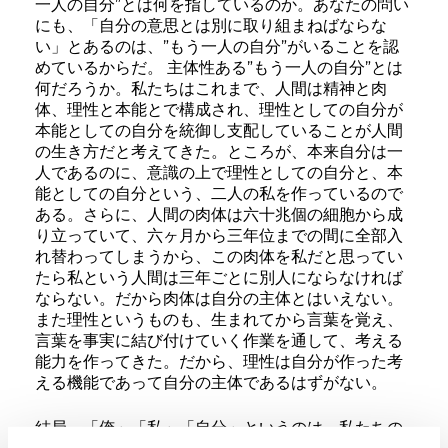
一人の自分”とは何を指しているのか。あなたの問い
にも、「自分の意思とは別に取り組まねばならな
い」とあるのは、”もう一人の自分”がいることを認
めているからだ。 主体性ある”もう一人の自分”とは
何だろうか。私たちはこれまで、人間は精神と肉
体、理性と本能とで構成され、理性としての自分が
本能としての自分を統御し支配していることが人間
の生き方だと考えてきた。ところが、本来自分は一
人であるのに、意識の上で理性としての自分と、本
能としての自分という、二人の私を作っているので
ある。さらに、人間の肉体は六十兆個の細胞から成
り立っていて、六ヶ月から三年位までの間に全部入
れ替わってしまうから、この肉体を私だと思ってい
たら私という人間は三年ごとに別人にならなければ
ならない。だから肉体は自分の主体とはいえない。
また理性というものも、生まれてから言葉を覚え、
言葉を事実に結び付けていく作業を通して、考える
能力を作ってきた。だから、理性は自分が作った考
える機能であって自分の主体であるはずがない。
結局、「俺」「私」「自分」というのは、私たちの