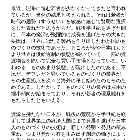
最近、理系に進む若者が少なくなってきたと言われ
ているが、当然の結果と考えられる。それは若者が
時代の趨勢（すうせい）を敏感に感じて賢明な選択
をした表れだと思うからだ。戦後半世紀を過ぎた間
に、日本の経済が飛躍的に成長を遂げたその大きな
要因は、世界に冠たる製品を作り出したわが国のも
のづくりの技術であった。ところが今や日本はもと
より世界は供給過剰の状態が続いていて、一部の資
源物資を除いて完全な買い手市場となっている。い
わゆる「ものあまり状態」が現出したのである。不
況だ、デフレだと騒いでいるものづくりの業界が、
その生産拠点を次々と海外に移し始めたのもそのた
めである。したがって、ものづくりの業界は雇用の
縮小傾向が始まっており、それが若者の理系離れを
もたらしたともいえる。
資源を持たない日本が、戦後の荒廃から半世紀を経
ずして世界第二の経済大国にまで発展を遂げた日本
人のものづくりの技術は、新しい発明・発見の積み
重ね、つまり無から有を生み出す創造の働きによっ