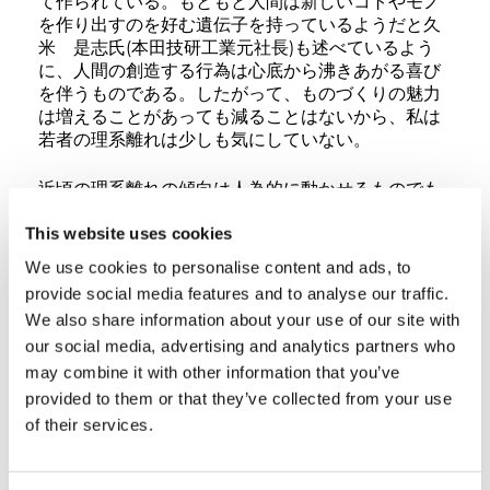
て作られている。もともと人間は新しいコトやモノ
を作り出すのを好む遺伝子を持っているようだと久
米 是志氏(本田技研工業元社長)も述べているよう
に、人間の創造する行為は心底から沸きあがる喜び
を伴うものである。したがって、ものづくりの魅力
は増えることがあっても減ることはないから、私は
若者の理系離れは少しも気にしていない。
近頃の理系離れの傾向は人為的に動かせるものでも
ないし、単なる雇用の需給バランスに対応したもの
This website uses cookies
であって、振り子のように必ず正常な位置に戻るの
ではと考える。また、最近ノ－ベル賞を受賞した日
We use cookies to personalise content and ads, to
本人が増えたことが若者の大きな刺激となって理系
provide social media features and to analyse our traffic.
を求めるようになり、鈴木教授の心配は杞憂に終わ
We also share information about your use of our site with
ることを願っている。しかし、理系を求める若者の
our social media, advertising and analytics partners who
数が増えることは必ずしも喜ばしいことではない。
創造の喜びを知った少数の参加のほうが大事であっ
may combine it with other information that you’ve
て、少数が精鋭を作り偉大なる発明発見に繋がる素
provided to them or that they’ve collected from your use
地となるからである。
of their services.
創造の働きの核となるのは新しい発見に「気が付