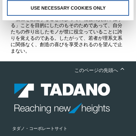
今までに無かった新しいモノやコトを作り出して、
USE NECESSARY COOKIES ONLY
世の中に役に立つことが創造の価値である。社是に
「価値を創造することによって、社会に貢献奉仕す
る」ことを目的にしたのもそのためであって、自分
たちの作り出したモノが世に役立っていることに誇
りを覚えるのである。したがって、若者が理系文系
に関係なく、創造の喜びを享受されるのを望んで止
まない。
このページの先頭へ
タダノ・コーポレートサイト