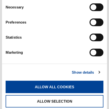
く」という心の働きであり、「ひらめき」ともい
Consent
う。それは意識した思考活動よりも、無意識のとき
Necessary
Selection
の方が多く表れる。突然表れる天啓、インスピレ－
ションのようなもので、真剣な思考活動の後、ほっ
として無心になり脳が空っぽになったとき、ふと浮
Preferences
かんでくるものらしい。万有引力を発見したニュ－
トンも芝生の上に寝転んでいたとき、木からリンゴ
が落ちるのを見てあの大発見をした。それまで木か
Statistics
ら落ちるリンゴを世界中の人が見ているが、万有引
力に気づいたのはニュ－トンだけだった。そのとき
彼の脳は思考を停止し空白だったからで、脳に意識
Marketing
が充満していては駄目らしい。
創造の働きは理系の分野だけでなく、文系の学問、
芸術、宗教など人間のあらゆる活動に創造の働きが
Show details
あり、同時に喜びがある。創造の働きに喜びが伴う
のは、私たちの生命は人知の及ばぬ宇宙の意志によ
ALLOW ALL COOKIES
って生を受けており、その創造の働きが宇宙の天地
創造の意志に沿っているからではないだろうか。故
にこのような創造活動は私たちの生き甲斐となり、
ALLOW SELECTION
心底からの喜びとなるのである。