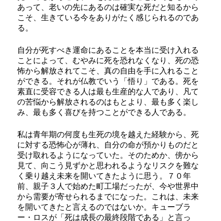
あって、老いの先にあるのは確実な死だと知るから
こそ、生きている今をありがたく感じられるのであ
る。
自分が死すべき運命にあることを本当に受け入れる
ことによって、むやみに死を恐れなくなり、死の恐
怖から解放されてこそ、真の自由を手に入れること
ができる。それが仏教でいう「悟り」である。死を
素直に受容できる人は最も生産的な人であり、凡て
の苦悩から解放されるのはもとより、最も多く楽し
み、最も多く喜びを持つことができる人である。
私は青年期の何度も生死の境を越えた経験から、死
に対する恐怖心が薄れ、自分の命が預かりものだと
受け取れるようになっていた。そのためか、傍から
見て、向こう見ずかと思われるようなリスクを難な
く乗り越え未来を開いてきたように思う。７０年
前、親子３人で始めた町工場だったが、今や世界中
から需要が寄せられるまでになった。これは、未来
を開いてきたと言えるのではないか。キューブラ
ー・ロスが「死は成長の最終段階である」と言っ