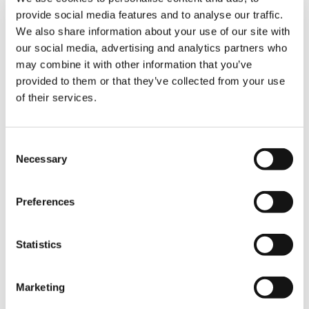
provide social media features and to analyse our traffic.
死に対する恐怖をなくするただ一つの方法は、自分
We also share information about your use of our site with
の命を所有として、持ち物として取り扱わないこと
our social media, advertising and analytics partners who
である。大抵の人は、命は自分が持って生まれたも
may combine it with other information that you’ve
のと思っているが、それは錯覚である。命は与えら
provided to them or that they’ve collected from your use
れたから生まれることができたのである。もし命を
of their services.
自分の所有と思うなら、なぜ死期が迫った時しっか
り掴まえていないのか。自分の意志に関係なく、ひ
とりでに命は去っていくではないか。命は自分の所
有ではない、与えられたもの、生きている間の預か
Consent
りものであると分かることである。自分の所有と考
Necessary
Selection
えている限り、それを失うことの恐怖から逃れるこ
とはできない。
Preferences
生命はもとより、財、地位、権力などあらゆる形の
持つことへの欲望を、捨てれば捨てるほど、それを
Statistics
失う恐れがなくなる。失う心配がいらないから完全
な心の解放と、真の自由を持つことができる。今あ
る生命はもとより、財、地位、名誉はすべて与えら
Marketing
れたもの、預かりものと思えるとき、初めて安心立
命の境地が訪れるのである。