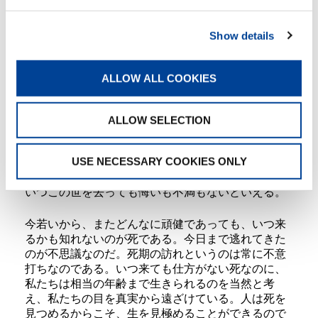
生きるということを一般には、40代で死ぬのは早す
Show details
ぎる、８０代なら寿命だなどと年月の長さで表す
が、生きることの価値は年月の長短ではなく、どの
ように「生きた」かである。自分として悔いのな
ALLOW ALL COOKIES
い、価値ある「生き方」をしていれば、たとえ３０
歳で死んでも短いということにはならない。また、
８０、９０まで生きたとしても、生き甲斐もなくた
ALLOW SELECTION
だ何となく日が過ぎていたなら、少しも長生きした
ことにはならない。それに引き換え、一日一日を大
USE NECESSARY COOKIES ONLY
切に、自分にとってこれ以上の「生き方」はないと
言えるような、充実した「生き方」をしていれば、
いつこの世を去っても悔いも不満もないといえる。
今若いから、またどんなに頑健であっても、いつ来
るかも知れないのが死である。今日まで逃れてきた
のが不思議なのだ。死期の訪れというのは常に不意
打ちなのである。いつ来ても仕方がない死なのに、
私たちは相当の年齢まで生きられるのを当然と考
え、私たちの目を真実から遠ざけている。人は死を
見つめるからこそ、生を見極めることができるので