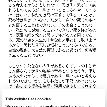
とを考えるからかもしれない。死は生に繋がって訪
れるものであるが、生きているところへやってくる
のではない。私たちは死の直前まで生きているが、
死ぬ時は生きていない。だから、自分の死そのもの
と対面することはできない。その出会うことのな
い、私たちに感知することのできない死を怖がるの
は、夜道で縄を蛇かと思って怖がるのと同じであ
る。死の問題を人生の非常な出来事として取り上げ
るから、恐れたり悲しみ悩むことになるのである。
自然の現象、大自然の摂理であると思えば、何も騒
ぎ立てることはない。
もし永久に死なない人生があるならば、世の中は爺
さん婆さんばかりの地獄の苦界となるだろう。限り
ある人生だからこそ意義があり、尊いものと考えら
れるのではないか。もし私たちが不死であったなら
ば、あらゆる行為を無限に延期できるし、それを今
行おうが、一年後にしようが、永久に延期すること
が可能となる。死という制限があればこそ、与えら
This website uses cookies
れた生涯の時間を無駄にしないよう、活用し尽くす
ことに気付かされるのである。
We use cookies to personalise content and ads, to