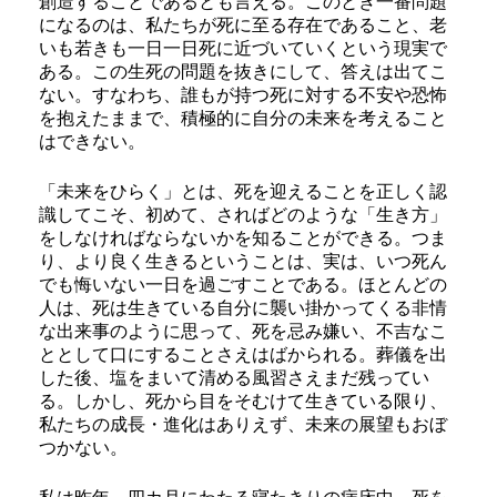
創造することであるとも言える。このとき一番問題
になるのは、私たちが死に至る存在であること、老
いも若きも一日一日死に近づいていくという現実で
ある。この生死の問題を抜きにして、答えは出てこ
ない。すなわち、誰もが持つ死に対する不安や恐怖
を抱えたままで、積極的に自分の未来を考えること
はできない。
「未来をひらく」とは、死を迎えることを正しく認
識してこそ、初めて、さればどのような「生き方」
をしなければならないかを知ることができる。つま
り、より良く生きるということは、実は、いつ死ん
でも悔いない一日を過ごすことである。ほとんどの
人は、死は生きている自分に襲い掛かってくる非情
な出来事のように思って、死を忌み嫌い、不吉なこ
ととして口にすることさえはばかられる。葬儀を出
した後、塩をまいて清める風習さえまだ残ってい
る。しかし、死から目をそむけて生きている限り、
私たちの成長・進化はありえず、未来の展望もおぼ
つかない。