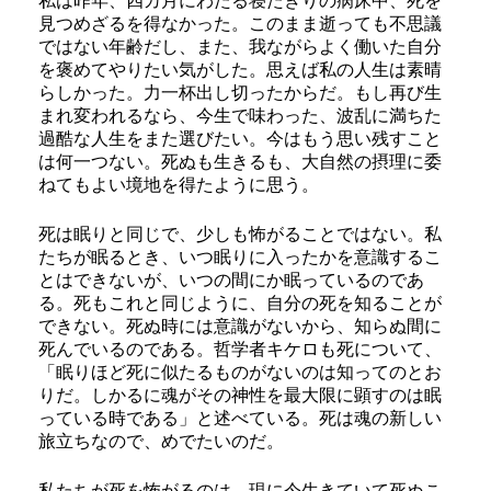
私は昨年、四カ月にわたる寝たきりの病床中、死を
見つめざるを得なかった。このまま逝っても不思議
ではない年齢だし、また、我ながらよく働いた自分
を褒めてやりたい気がした。思えば私の人生は素晴
らしかった。力一杯出し切ったからだ。もし再び生
まれ変われるなら、今生で味わった、波乱に満ちた
過酷な人生をまた選びたい。今はもう思い残すこと
は何一つない。死ぬも生きるも、大自然の摂理に委
ねてもよい境地を得たように思う。
死は眠りと同じで、少しも怖がることではない。私
たちが眠るとき、いつ眠りに入ったかを意識するこ
とはできないが、いつの間にか眠っているのであ
る。死もこれと同じように、自分の死を知ることが
できない。死ぬ時には意識がないから、知らぬ間に
死んでいるのである。哲学者キケロも死について、
「眠りほど死に似たるものがないのは知ってのとお
りだ。しかるに魂がその神性を最大限に顕すのは眠
っている時である」と述べている。死は魂の新しい
旅立ちなので、めでたいのだ。
私たちが死を怖がるのは、現に今生きていて死ぬこ