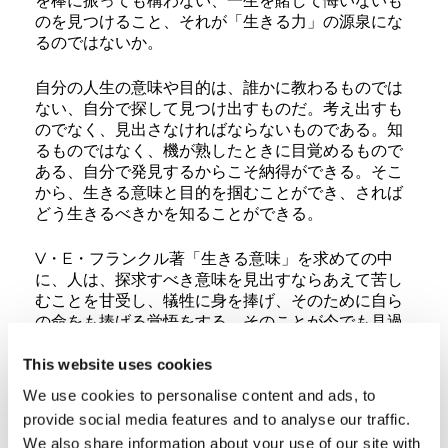
を棒に振っても構わない、一生を賭して悔いないも
のを見つけること、それが「生きる力」の源泉にな
るのではないか。
自分の人生の意味や目的は、誰かに教わるものでは
ない、自分で探して見つけ出すものだ。考え出すも
のでなく、見出さなければならないものである。知
るものではなく、機が熟したときに目覚めるもので
ある、自分で発見するからこそ納得ができる。そこ
から、生きる意味と目的を掴むことができ、されば
どう生きるべきかを知ることができる。
V・E・フランクル著「生きる意味」を求めての中
に、人は、探求すべき意味を見出すならあえて苦し
むことを甘受し、犠牲に身を捧げ、そのために自ら
の命をも捧げる覚悟をする。そのことが今でも見過
ごされ、忘れられてきたのである。また反対に、生
命を懸けたいと思うような意味が存在しないとき、
This website uses cookies
たとえ人間の欲求すべてが満たされていても、人は
We use cookies to personalise content and ads, to
敢えて苦しむことも覚悟の上で、意味へ向かおうと
provide social media features and to analyse our traffic.
するものなのである、と述べている。
We also share information about your use of our site with