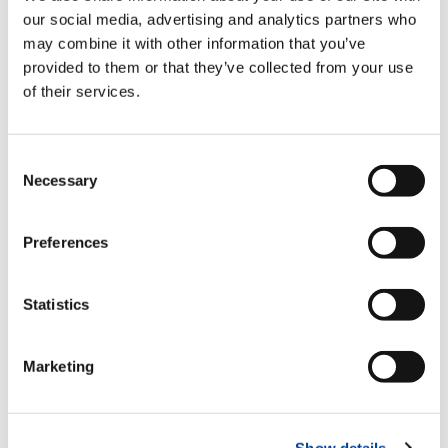
our social media, advertising and analytics partners who
生きるということは、ただ単に生き永らえることで
may combine it with other information that you’ve
はない。この命をどう生かすかであり、なにかに命
を懸けることである。だから、命の最高の喜びは、
provided to them or that they’ve collected from your use
命を懸けても惜しくない対象と出会うことにある。
of their services.
その時こそ、命は最も充実した生の喜びを味わい、
激しく美しく燃え上がるのである。何に命を懸ける
のか、何の為なら死ねるのか。この問いに答えるの
Consent
が生きることであり、この問いに答えるのが人生で
Necessary
Selection
ある。
死はすべての人間に必ず訪れるものである。しか
Preferences
し、死がいつか必ず来るものと思っている限り、人
間は「自然に殺される存在」となる。その、もっと
生きたいのに殺されるという気持ちがある限り、死
Statistics
は不安の種であり、そこから逃れることはできな
い。その不安を脱するには、殺されるという気持ち
を乗り超えなければならない。
Marketing
ハイデッガーは、それを「死を先取する」と表現し
ている。死ぬのを待つのでなく、この為なら俺は
Show details