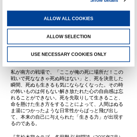
「死ねる」という気持ちになったとき、人間にとっ
て死は怖い恐ろしいものでなくなってしまう。自然
にやってくる死を先取りして死を決意したとき、不
ALLOW ALL COOKIES
安はなくなり、死ぬ気になればなにも怖いものはな
くなると言っている。しかし、今生きている自分が
死ねる気になるには、百尺竿頭を踏み出す一大決心
ALLOW SELECTION
が要るが、それを決心させるのは自力ではなく魂で
ある。与えられた生命の根源である、大自然の摂
理、宇宙の意志、神と呼んでいるものの配慮であ
USE NECESSARY COOKIES ONLY
る。
私が南方の戦場で、「ここが俺の死に場所だ！この
戦いで死ななきゃ死ぬ時はない」と、死を決意した
瞬間、死ぬも生きるも気にならなくなった。その時
の怖いものは何もない解き放たれた心の自由感は忘
れることができない。死を先取りして生きること、
命を懸けた生き方をすることによって、人間はぬる
ま湯につかったような日常性からぱっと飛び出し
て、本来の自己に与えられた「生きる力」が出現す
るのである。