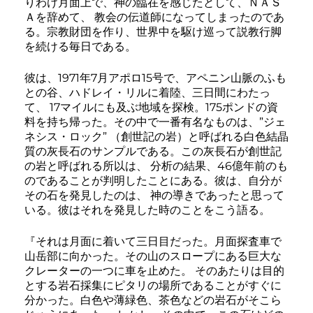
りわけ月面上で、神の臨在を感じたとして、ＮＡＳ
Ａを辞めて、 教会の伝道師になってしまったのであ
る。宗教財団を作り、世界中を駆け巡って説教行脚
を続ける毎日である。
彼は、1971年7月アポロ15号で、アペニン山脈のふも
との谷、ハドレイ・リルに着陸、三日間にわたっ
て、 17マイルにも及ぶ地域を探検。175ポンドの資
料を持ち帰った。その中で一番有名なものは、”ジェ
ネシス・ロック” （創世記の岩）と呼ばれる白色結晶
質の灰長石のサンプルである。この灰長石が創世記
の岩と呼ばれる所以は、 分析の結果、46億年前のも
のであることが判明したことにある。彼は、自分が
その石を発見したのは、 神の導きであったと思って
いる。彼はそれを発見した時のことをこう語る。
『それは月面に着いて三日目だった。月面探査車で
山岳部に向かった。その山のスロープにある巨大な
クレーターの一つに車を止めた。 そのあたりは目的
とする岩石採集にピタリの場所であることがすぐに
分かった。白色や薄緑色、茶色などの岩石がそこら