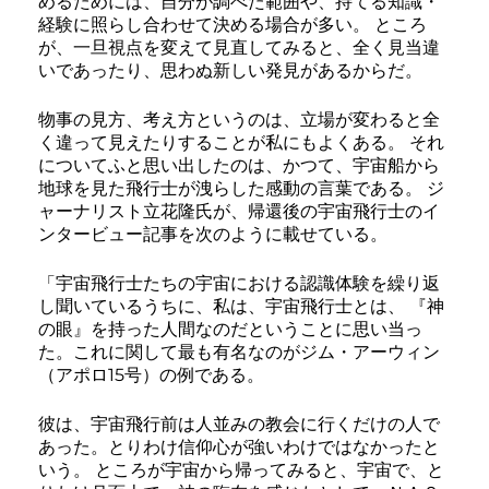
めるためには、自分が調べた範囲や、持てる知識・
経験に照らし合わせて決める場合が多い。 ところ
が、一旦視点を変えて見直してみると、全く見当違
いであったり、思わぬ新しい発見があるからだ。
物事の見方、考え方というのは、立場が変わると全
く違って見えたりすることが私にもよくある。 それ
についてふと思い出したのは、かつて、宇宙船から
地球を見た飛行士が洩らした感動の言葉である。 ジ
ャーナリスト立花隆氏が、帰還後の宇宙飛行士のイ
ンタービュー記事を次のように載せている。
「宇宙飛行士たちの宇宙における認識体験を繰り返
し聞いているうちに、私は、宇宙飛行士とは、 『神
の眼』を持った人間なのだということに思い当っ
た。これに関して最も有名なのがジム・アーウィン
（アポロ15号）の例である。
彼は、宇宙飛行前は人並みの教会に行くだけの人で
あった。とりわけ信仰心が強いわけではなかったと
いう。 ところが宇宙から帰ってみると、宇宙で、と