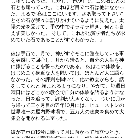
じゅうにあった。 しかし、その中で、この石はどの
石とも違っていた。これほど目立つ石は他になかっ
た。まるで”私はここにいます。さあ取って下さい”
とその石が我々に語りかけているように見えた。太
陽の光を受けて、手の中でキラキラ輝き、何とも言
えず美しかった。 そして、これが地質学者たちが求
めていた石であることがすぐわかった。』
彼は宇宙で、月で、神がすぐそこに臨在している事
を実感して回心し、月から帰ると、自分の人生を神
に捧げることを誓ったのである。 彼はこの体験を、
はじめごく身近な人を除いては、ほとんど人に語ら
なかった。その評判を聞いて、他の教会からも、話
をしてくれと 頼まれるようになり、やがて、毎週日
曜日にはどこかの教会で自分の体験を語るようにな
った。日を追って、評判が大きくなり、 ついに月か
ら帰って三ヶ月目の71年10月には、ヒューストンの
世界唯一の屋内野球場で、五万人の聴衆を集めて大
集会を開かれるに至った。
彼がアポロ15号に乗って月に向かって旅立つとき、