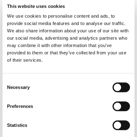
This website uses cookies
宇宙飛行まで、私の信仰は人なみ程度の信仰だっ
We use cookies to personalise content and ads, to
た。同時に神の存在そのものを疑うこともしばしば
provide social media features and to analyse our traffic.
あった。 しかし、宇宙から地球を見ることを通して
We also share information about your use of our site with
得られた洞察の前には、あらゆる懐疑が吹き飛んで
our social media, advertising and analytics partners who
しまった。神がそこにいますということが如実に分
かるのだ。 このような精神的変化が宇宙で自分に起
may combine it with other information that you’ve
きようとは夢にも思っていなかったので、正直いっ
provided to them or that they’ve collected from your use
て、私は自分に驚いていた。
of their services.
その臨場感は、知的認識を媒介にしたものでない。
もっと直接的な実感そのものなのだ。私がここにい
Consent
て、きみがそこにいる。 そのときお互いに相手がそ
Necessary
Selection
こにいるという感じを持つだろう。それと同じなん
だ。わかるかな。すぐそこにいるから、語りかけれ
ば、 すぐ答えてくれる。きみと私がこうして語りあ
Preferences
えるように、神と語り合える。自分と神との間の距
離感が全くない導きなのだ。要するに啓示なのだ』
と語った。 そしてアーウインが自分の体験を充分に
Statistics
表現しきれないために、自分が作家か詩人であった
ならと嘆いた」