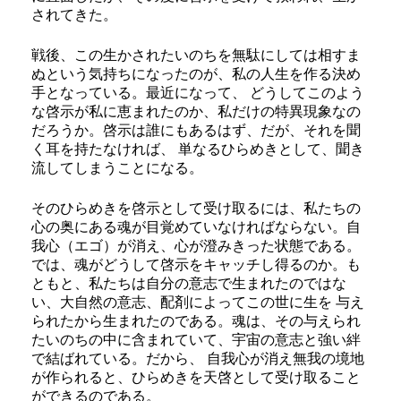
されてきた。
戦後、この生かされたいのちを無駄にしては相すま
ぬという気持ちになったのが、私の人生を作る決め
手となっている。最近になって、 どうしてこのよう
な啓示が私に恵まれたのか、私だけの特異現象なの
だろうか。啓示は誰にもあるはず、だが、それを聞
く耳を持たなければ、 単なるひらめきとして、聞き
流してしまうことになる。
そのひらめきを啓示として受け取るには、私たちの
心の奥にある魂が目覚めていなければならない。自
我心（エゴ）が消え、心が澄みきった状態である。
では、魂がどうして啓示をキャッチし得るのか。も
ともと、私たちは自分の意志で生まれたのではな
い、大自然の意志、配剤によってこの世に生を 与え
られたから生まれたのである。魂は、その与えられ
たいのちの中に含まれていて、宇宙の意志と強い絆
で結ばれている。だから、 自我心が消え無我の境地
が作られると、ひらめきを天啓として受け取ること
ができるのである。