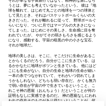
それが単なる宇宙旅行ではなく、精神的な旅になろ
うとは、夢にも考えていなかったという。 彼は『地
球を離れて、はじめて丸ごとの地球を一つの球体と
して見たとき、それはバスケットボールくらいの大
きさだった。それが離れるに従って、 野球ボールぐ
らいになり、ついに月ではマーブルの大きさになっ
てしまった。はじめにその美しさ、生命感に目を奪
われていたが、 やがてその弱さもろさを感じるよう
になり、感動する。宇宙の暗黒の中の小さな宝石、
それが地球だ。
地球の美しさは、そこに、そこだけに生命があるこ
とからくるのだろう。自分がここに生きている、は
るかかなたに地球がポツンと生きている。 他にはど
こにも生命がない。自分の生命と地球の生命が細い
一本の糸でつながれていて、それがいつ切れてしま
うかもしれない、どちらも弱い存在だ。 かくも無力
で弱い存在が宇宙の中で生きているということ、こ
れこそ神の恩寵（おんちょう）だということが何の
証明もなしに実感できるのだ。 神の恩寵なしにわれ
われの存在そのものがあり得ないということが、何
の疑問の余地なくわかるのだ。