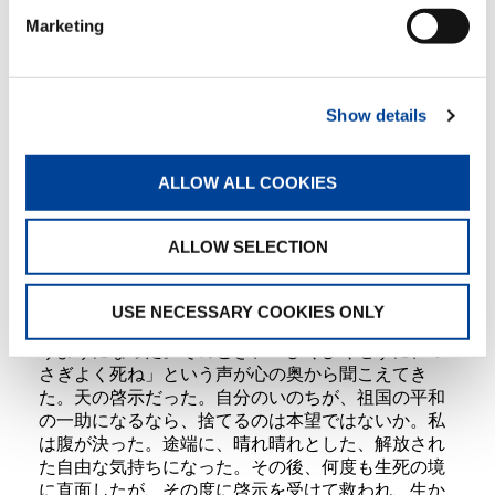
Marketing
このインタービュー記事を見て私は、人なみの信仰
しか持っていなかった飛行士が、宇宙から地球を見
た瞬間、神の存在を実感し、 その後の人生を全く変
えてしまったことに、共感を覚えずにはいられなか
Show details
った。「視座」の違いがいかに大きな結果を齎（も
たら）すかを知ると同時に。 私も同じような「啓
ALLOW ALL COOKIES
示」を受けたことで、自分の人生観が作られたのを
思い出した。
ALLOW SELECTION
昭和18年末ごろ、敗色が次第に濃くなったラバウル
基地で私は、自分の死がそう遠くないことを感じて
いた。どうせ死ぬなら、 連日の空襲に怖れながら生
USE NECESSARY COOKIES ONLY
きるより、思い切ってこの世とおさらばしてはと思
うようになった。そのとき、「びくびくせずに、 い
さぎよく死ね」という声が心の奥から聞こえてき
た。天の啓示だった。自分のいのちが、祖国の平和
の一助になるなら、捨てるのは本望ではないか。私
は腹が決った。途端に、晴れ晴れとした、解放され
た自由な気持ちになった。その後、何度も生死の境
に直面したが、その度に啓示を受けて救われ、生か