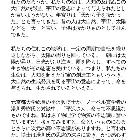
れたのだろうか。私たちの命は、人知の及ばぬこの
大自然の摂理、宇宙の意志によって与えられたとし
か言いようがない。年寄りは「天から子を授かっ
た」とも言ってきた。昔の人は大自然、宇宙、太陽
などを「天」と言い、子供は授かりものとして拝ん
できた。
私たちの住むこの地球は、一定の周期で自転を繰り
返しながら、太陽の周りを回っている。 朝には太
陽が昇り、日光がふり注ぎ、雨を降らし、すべての
生き物がその恩恵を受けている。つまり、私たちの
生命は、人知を超えた宇宙の創造主ともいうべき、
大自然の生成発展を司る宇宙の意志によって、命を
与えられ、生かされているといえる。
元京都大学総長の平沢興博士が、ノーベル賞学者の
湯川秀樹氏と対談中、「平沢さん、命って不思議な
ものですね。私は原子物理学で物質の不思議に驚い
ていますが、考えてみますと、命というものになる
とさらに次元の高い不思議がありますね」と言われ
た。博士は湯川氏の思慮の深さに驚き、かつ感心す