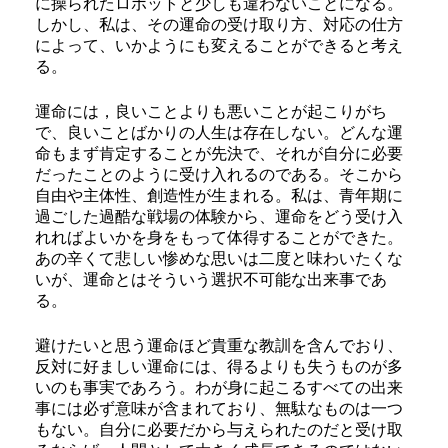
に操られたロボットと少しも違わないことになる。
しかし、私は、その運命の受け取り方、対応の仕方
によって、いかようにも変えることができると考え
る。
運命には，良いことよりも悪いことが起こりがち
で、良いことばかりの人生は存在しない。どんな運
命もまず肯定することが先決で、それが自分に必要
だったことのように受け入れるのである。そこから
自由や主体性、創造性が生まれる。私は、青年期に
過ごした過酷な戦場の体験から、運命をどう受け入
れればよいかを身をもって体得することができた。
あの辛くて悲しい惨めな思いは二度と味わいたくな
いが、運命とはそういう選択不可能な出来事であ
る。
避けたいと思う運命ほど貴重な教訓を含んでおり、
反対に好ましい運命には、得るよりも失うものが多
いのも事実であろう。わが身に起こるすべての出来
事には必ず意味が含まれており、無駄なものは一つ
もない。自分に必要だから与えられたのだと受け取