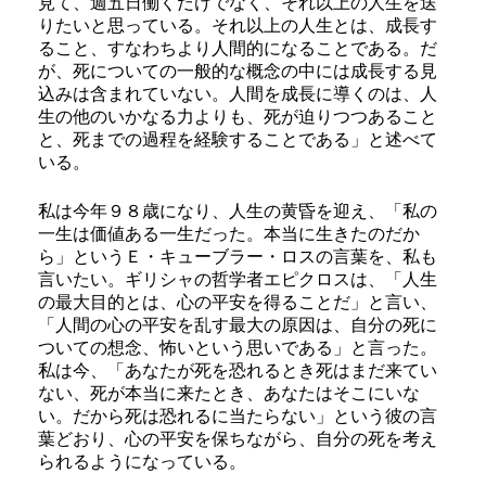
見て、週五日働くだけでなく、それ以上の人生を送
りたいと思っている。それ以上の人生とは、成長す
ること、すなわちより人間的になることである。だ
が、死についての一般的な概念の中には成長する見
込みは含まれていない。人間を成長に導くのは、人
生の他のいかなる力よりも、死が迫りつつあること
と、死までの過程を経験することである」と述べて
いる。
私は今年９８歳になり、人生の黄昏を迎え、「私の
一生は価値ある一生だった。本当に生きたのだか
ら」というＥ・キューブラー・ロスの言葉を、私も
言いたい。ギリシャの哲学者エピクロスは、「人生
の最大目的とは、心の平安を得ることだ」と言い、
「人間の心の平安を乱す最大の原因は、自分の死に
ついての想念、怖いという思いである」と言った。
私は今、「あなたが死を恐れるとき死はまだ来てい
ない、死が本当に来たとき、あなたはそこにいな
い。だから死は恐れるに当たらない」という彼の言
葉どおり、心の平安を保ちながら、自分の死を考え
られるようになっている。