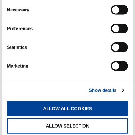
ことだと割り切れば、不運を喜んで引き受けること
Consent
ができる。我が身に起こることのすべてに、無駄な
Necessary
Selection
ことは一つもないと受け取れるようになる。
人生法則の第三、死をどう迎えるかである。私は２
Preferences
０歳を超えて３年余り南方の戦場で戦って、自分の
命は与えられたものであることを実感し、死生観を
手中にすることができた。当時の戦況から考えて、
Statistics
自分が生きて帰れる見込みは皆無だった。近いうち
に命を無くすのなら、びくびくせずに潔くこの世と
決別すべきだと、弾が飛び交う中を、駆けずり回っ
Marketing
た。
人間、命を捨ててかかるほど強いものはない。生命
Show details
への執着が消え、もういつ死を迎えてもよいという
心境に一変した。しかし、天の采配か、故国の土を
踏むことができた。魂の抜け殻のように我が家の焼
ALLOW ALL COOKIES
け跡に立ったときのことは、いまだにまぶたに焼き
ついている。
ALLOW SELECTION
私たちは、自分の「持つもの」が自分の所有を離れ