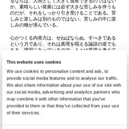
るならば、人間として大きく成長できるのではない
か。素晴らしい発展には必ず大きな苦しみを伴うも
のだが、それをしっかり引き受けることである。苦
しみと楽しみは別のものではない。苦しみの中に楽
しみの種が潜んでいる。
心がつくる内発力は、せねばならぬ、すべきである
という力であり、それは真理を唱える論語の道でも
ある。理屈にあっているので、人々は常識と考えて
いる。心は常に自分を良くしたい意欲と意思をもっ
ていて、理想を描き、計画や目標をつくる働きをす
This website uses cookies
る。こうした心の力が総合された内発力が、私たち
We use cookies to personalise content and ads, to
の、豊かな人間性を育んでくれるのは間違いない。
provide social media features and to analyse our traffic.
この世に大自然の生き物の一部として生を与えられ
We also share information about your use of our site with
た私たちは、内発力の基である心の奥に存在する魂
our social media, advertising and analytics partners who
の声に、耳を澄まそうではないか。
may combine it with other information that you’ve
「俺は全部引き受けていくぞ」という気持ちになる
provided to them or that they’ve collected from your use
と、案外、問題は解決していくものである。人間は
of their services.
常に何らかの問題を抱えていて、成長しようとすれ
ば必ず悩み苦しみにぶつかる。それが人生を生きる