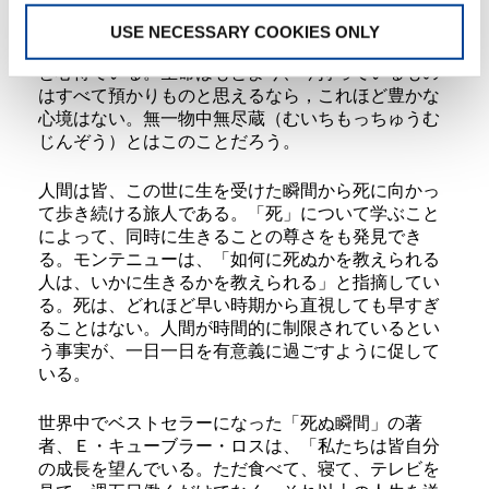
たとき、初めて「そのもの」の本体を知ることがで
きる。それ以来、この命は自分のものではなく、一
USE NECESSARY COOKIES ONLY
時の預かりもので、いつでも返さねばならないもの
と心得ている。生命はもとより、今持っているもの
はすべて預かりものと思えるなら，これほど豊かな
心境はない。無一物中無尽蔵（むいちもっちゅうむ
じんぞう）とはこのことだろう。
人間は皆、この世に生を受けた瞬間から死に向かっ
て歩き続ける旅人である。「死」について学ぶこと
によって、同時に生きることの尊さをも発見でき
る。モンテニューは、「如何に死ぬかを教えられる
人は、いかに生きるかを教えられる」と指摘してい
る。死は、どれほど早い時期から直視しても早すぎ
ることはない。人間が時間的に制限されているとい
う事実が、一日一日を有意義に過ごすように促して
いる。
世界中でベストセラーになった「死ぬ瞬間」の著
者、Ｅ・キューブラー・ロスは、「私たちは皆自分
の成長を望んでいる。ただ食べて、寝て、テレビを