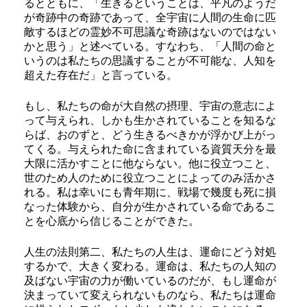
るとともに、「生きるということは、平凡のようだ
が奇跡中の奇跡であって、全宇宙に人間の生命に匹
敵するほどの霊妙不可思議な奇跡はないのではない
かと思う」と述べている。すなわち、「人間の命と
いうのは私たちの思議することが不可能な、人知を
超えた存在だ」と言っている。
もし、私たちの命が大自然の摂理、宇宙の意志によ
って与えられ、しかも生かされていることを知るな
らば、おのずと、どう生きるべきかが浮かび上がっ
てくる。与えられた命に含まれている資質天分を最
大限に活かすことに他ならない。他に役立つこと、
世のため人のために役立つことによってのみ活かさ
れる。私は幸いにも青年期に、戦場で幾度も死に損
なった体験から、自分が生かされている命であるこ
とを心底から信じることができた。
人生の法則第二、私たちの人生は、運命にどう対処
するかで、大きく変わる。運命は、私たちの人知の
及ばない宇宙の力が働いているのだが、もし運命が
決まっていて変えられないものなら、私たちは運命