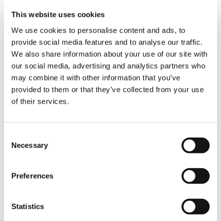
でも許すことである。信じるとは、愛すると同様に
This website uses cookies
理性を超えていて言葉にならない。
We use cookies to personalise content and ads, to
では、信じるとはどういうことだろうか。もし、私
provide social media features and to analyse our traffic.
たちの間に信頼というものが無かったら、常に相手
We also share information about your use of our site with
に対し、欺かれないよう、あらゆることに用心しな
our social media, advertising and analytics partners who
ければならない。信頼は誰もが望んでいる人間関係
may combine it with other information that you’ve
であるが、どうすればつくれるかが分かっている人
は少ない。信頼は目に見えない心と心の結びつきに
provided to them or that they’ve collected from your use
よるからである。
of their services.
例えば相手に「あなたを信じています」と熱心に訴
えても、信頼は生まれない。また、いくら条理を尽
Consent
くし、どんな詳細な書面を取り交そうとも、信頼は
Necessary
Selection
つくり出せない。では、どうすればよいのか。かつ
て、タイムレコーダーの廃止によって、遅刻、欠勤
が皆無になったことから、私は、信頼の定義を発見
Preferences
した。
（１）信じた相手からいかなる報いがあろうと、す
Statistics
べてを受け入れる腹が決まったとき、初めて信じた