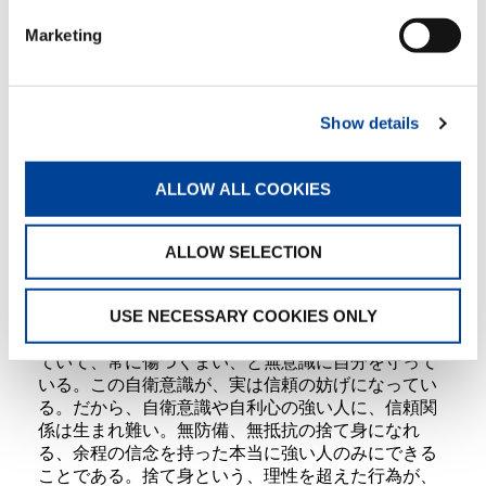
といえる。
Marketing
（２）信頼はこちらが信じた大きさだけ、相手から
も信じてもらえる。
（３）人間は信じられたら、それに応えずにいられ
ない。
Show details
（４）目に見えない人の心を信じたその報いとし
て、相手の心が見えてくる。
ALLOW ALL COOKIES
信頼の本当の意味を知れば、どんなに恐ろしいこと
かが分かってくる。信じた相手から、いかなる過酷
な報いを被っても、甘んじて受ける覚悟が必要だか
ALLOW SELECTION
らである。つまり、信頼関係は、自分の運命を相手
に委ねてしまわない限り生まれることはない。
USE NECESSARY COOKIES ONLY
しかしながら、私たちは生まれつき防衛本能を持っ
ていて、常に傷つくまい、と無意識に自分を守って
いる。この自衛意識が、実は信頼の妨げになってい
る。だから、自衛意識や自利心の強い人に、信頼関
係は生まれ難い。無防備、無抵抗の捨て身になれ
る、余程の信念を持った本当に強い人のみにできる
ことである。捨て身という、理性を超えた行為が、