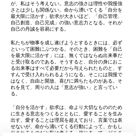
が、私はそう考えない。意志の強さは理性や我慢強
さとは少しも関係ない。命から湧いてくる「自分を
最大限に活かす」欲求が大きいほど、「自己管理、
自己創造、自己完成」の強い意志力となる。それが
自己の丹誠を容易にする。
私たちが物事を成し遂げようとするときには、必ず
といって困難にぶつかる。そのとき、困難を「自己
を最大限に活かす」には、無くてはならぬ出来事だ
と受け取るのである。そうすると、自分の身におこ
る出来事はすべて必要だから与えられたものと、す
すんで受け入れられるようになる。そこには我慢で
はなく、自由と開放、喜びに満ちたものがある。そ
れを見て、周りの人は「意志が強い」と言ってい
る。
「自分を活かす」欲求は、命より大切なもののため
に生きる意志をつくるとともに、愛することを生み
出す。愛することは理屈を超えており、言葉では表
せないが、命から涌いてくる行動によって、かもし
出されるものだと私は考える。信じきって、どこま