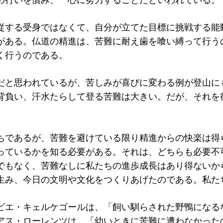
め行いを慎み、一心に努力することだといわれている。
従する受身ではなくて、自分が立てた目標に挑戦する能
がある。仏道の精進は、苦難に耐え歯を喰い縛って行う
く行うのである。
だと思われているが、苦しみが喜びに変わる例が登山に
背負い、汗水たらして登る苦難は大きい。だが、それを
ちであるが、苦難を避けている限り精進からの快楽は得
っているかを知る必要がある。それは、どちらも必要不
でもなく、苦難なしに私たちの進歩成長はあり得ないか
生み、今日の文明や文化をつくりあげたのである。私た
ビエ・キェルケゴールは、「飼い馴らされた野鴨になる
アス・ローレンツは、「幼いときに苦難に遭わなかった