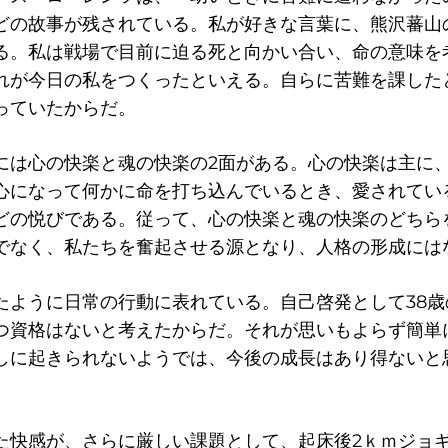
どの故事が残されている。私が好きな言葉に、熊沢蕃山
る。私は戦場で目前に迫る死と向かい合い、命の意味を
れが今日の私をつくったといえる。自らに苦難を課した
っていたからだ。
には心の快楽と魂の快楽の2面がある。心の快楽は主に
心になって何かに命を打ち込んでいるとき、愛されてい
どの悦びである。従って、心の快楽と魂の快楽のどちら
でなく、私たちを奮起させる源となり、人格の形成には
たように日常の行動に表れている。自己啓発として38
つ資格はないと考えたからだ。それが思いもよらず簡単
しに起きられないようでは、今後の成長はあり得ないと
た快感が、さらに厳しい課題として、起床後2ｋｍジョ