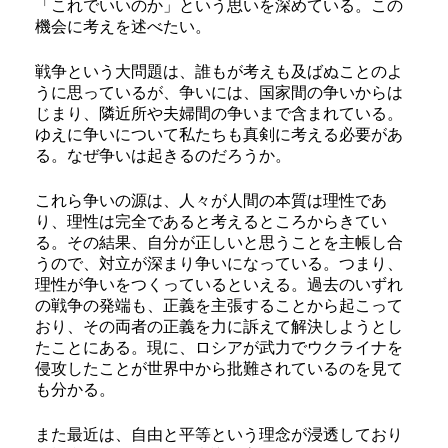
「これでいいのか」という思いを深めている。この
機会に考えを述べたい。
戦争という大問題は、誰もが考えも及ばぬことのよ
うに思っているが、争いには、国家間の争いからは
じまり、隣近所や夫婦間の争いまで含まれている。
ゆえに争いについて私たちも真剣に考える必要があ
る。なぜ争いは起きるのだろうか。
これら争いの源は、人々が人間の本質は理性であ
り、理性は完全であると考えるところからきてい
る。その結果、自分が正しいと思うことを主帳し合
うので、対立が深まり争いになっている。つまり、
理性が争いをつくっているといえる。過去のいずれ
の戦争の発端も、正義を主張することから起こって
おり、その両者の正義を力に訴えて解決しようとし
たことにある。現に、ロシアが武力でウクライナを
侵攻したことが世界中から批難されているのを見て
も分かる。
また最近は、自由と平等という理念が浸透しており