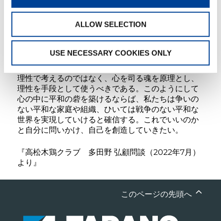
高めるために必要なのである。対立する相手の考え
を知ることが自分の至らぬ点に気付く絶好の場と考
ALLOW SELECTION
えるなら、相手はなくてはならぬ協力者となる。勝
敗に拘わらず共に進歩成長できる。
USE NECESSARY COOKIES ONLY
ゆえに、重要なのは勝敗ではない。共に能力を高め
合い、協力していける人間が望まれている。それは
理性で考えるのではなく、心を司る魂を原理とし、
理性を手段として使うべきである。このようにして
心の中に平和の砦を築けるならば、私たちは争いの
ない平和な家庭や組織、ひいては戦争のない平和な
世界を実現していけると確信する。これでいいのか
と自分に問いかけ、自己を創造していきたい。
『高松木鶏クラブ 多田野 弘顧問談（2022年7月）
より』
このページの先頭へ