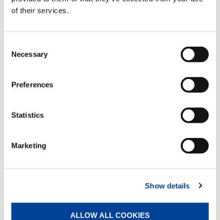
ての価値観を持つことである。打ち負かせて勝つこ
of their services.
とに喜びを見出すのでは、平和はあり得ない。
最後に、人は、考えが対立すると相手を説得して自
Consent
分と同じ考え方に導こうとする。すると、説得され
Necessary
ればされるほど相手は対立の気持ちを湧き立たせ、
Selection
遂に争いになってしまう。価値観が多様になる今
日、競争に勝つためではなく、互いの価値観を認め
Preferences
支え合うことが重要になっている。
即ち、現代社会の進歩発展には、弱肉強食でなく適
Statistics
者生存の原理が求められている。状況の変化に自分
をどう適応させていくか、自己創造を成し遂げた者
のみが生存し得るのである。勝っているように見え
Marketing
る会社があるが、それは競争で勝っているのではな
く、状況に応じた自己創造、自己変革を徹底的に進
めた結果である。
Show details
もし競争に勝つことを目的にするならば、その手段
に気を奪われ、かえって実力を発揮できなくしてし
まう。競争は、自分の潜在能力を引き出し、自分を
ALLOW ALL COOKIES