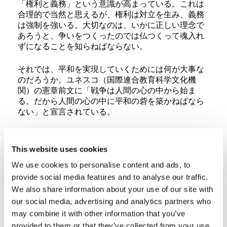
「権利と義務」という意識が高まっている。これは
合理的で当然と思えるが、権利は対立を生み、義務
は強制を強いる。大切なのは、いかに正しい理念で
あろうと、争いをつくったのでは仏つくって魂入れ
ずになることを知らねばならない。
それでは、平和を実現していくためには何が大事な
のだろうか。ユネスコ（国際連合教育科学文化機
関）の憲章前文に「戦争は人間の心の中から始ま
る。だから人間の心の中に平和の砦を築かねばなら
ない」と宣言されている。
では、自分の心の中にどのように平和の砦を築けば
よいのだろうか。まず、人間の理性は、合理的にし
This website uses cookies
か考えられない不完全性を持つことを知るべきであ
We use cookies to personalise content and ads, to
る。自分がどんなに正しいと思っても、決して完全
ではないのである。次に、自分と異なる考えであっ
provide social media features and to analyse our traffic.
てもその中から何かを学べるかもしれないと考えら
We also share information about your use of our site with
れるなら、一回り大きい人間に成長していけるし、
our social media, advertising and analytics partners who
対立も起こらない。さらに、争いに勝つより大事な
may combine it with other information that you’ve
ものがある。それは力を合わせるという、人間とし
provided to them or that they’ve collected from your use