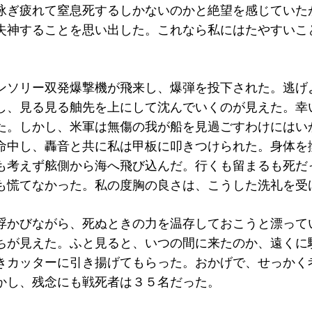
泳ぎ疲れて窒息死するしかないのかと絶望を感じていた
失神することを思い出した。これなら私にはたやすいこ
ンソリー双発爆撃機が飛来し、爆弾を投下された。逃げ
し、見る見る舳先を上にして沈んでいくのが見えた。幸
た。しかし、米軍は無傷の我が船を見過ごすわけにはい
命中し、轟音と共に私は甲板に叩きつけられた。身体を
も考えず舷側から海へ飛び込んだ。行くも留まるも死だ
も慌てなかった。私の度胸の良さは、こうした洗礼を受
浮かびながら、死ぬときの力を温存しておこうと漂って
ちが見えた。ふと見ると、いつの間に来たのか、遠くに
きカッターに引き揚げてもらった。おかげで、せっかく
かし、残念にも戦死者は３５名だった。