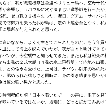
あらず、我が戦闘機隊は急遽ペリリュー島へ、空母千代
隊が来襲し、ラバウルに次ぐ凄まじい邀撃戦を行ったが
戦死、ゼロ戦３２機を失った。翌日、グアム・サイパン
闘で防御力を失った我が島は、敵の上陸必至となり、私
死に場所が与えられたと思った。
に逢いながら、よくぞ生きてこられたものだ。もう年貢
を皿にして海上を睨んでいたが、夜が白々と明けてきて
イパンが、今空襲中と知らせてきた。またも私は戦死の
から出発の２式大艇（４発の水上飛行艇）で内地へ出張
よ」との命令を受けた。上司は、ラバウル以来の私の死
い。認められた嬉しさと同時に、身の引き締まる思いが
俺は運の強い男かと思った。
８時間程経た頃「日本へ着いたぞー」の声に、眼下を見
が咲いているではないか。途端に、どっと涙がこみあげ