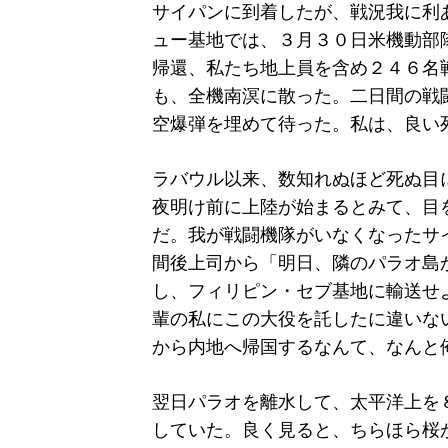
サイパンに到着したが、戦況我に利
ュー基地では、３月３０日米機動部
帰還、私たち地上員を含め２４６名
も、全機南溟に散った。二日間の戦
空爆弾を埋めて待った。私は、良い
ラバウル以来、数知れぬほど死ぬ目
夜明け前に上陸が始まるとみて、目
だ。我が戦闘機隊がいなくなったサ
間後上司から「明日、隣のパラオ島
し、フィリピン・セブ基地に輸送せ
輩の私にこの大役を託したに違いな
から内地へ帰国するなんて、なんと
翌日パラオを離水して、太平洋上を
していた。良く見ると、ちらほら桜