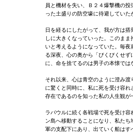
員と機材を失い、Ｂ２４爆撃機の投
った土盛りの防空壕に待避していた
日を経るにしたがって、我が方は搭
しに大きくなっていった。このまま
いと考えるようになっていた。毎夜
る深夜、心の奥から「びくびくせず
に、命を捨てるのは男子の本懐では
それ以来、心は青空のように澄み渡
に驚くと同時に、私に死を受け容れ
存在であるのを知った私の人生観が
ラバウルに続く各戦場で死を受け容
ン島へ移動することになり、私たち
軍の支配下にあり、出ていく船はす