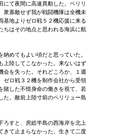
田にて夜間に高速異動した。ペリリ
、衆寡敵せず我が戦闘機隊は全機未
両基地よりゼロ戦５２機応援に来る
たちはその地点と思われる海浜に航
を納めてもよい頃だと思っていた。
も上陸してこなかった。来ないはず
機会を失った。それどころか、１週
、ゼロ戦３２機を制作会社から受領
を賭した不惜身命の働きを視て、若
した。敵前上陸寸前のペリリュー島
下ろすと、房総半島の西海岸を北上
てきて止まらなかった。生きて二度