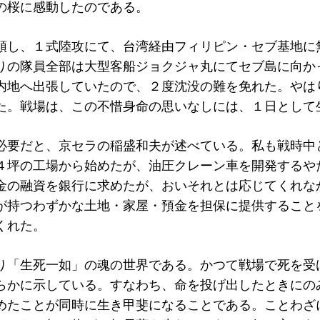
の桜に感動したのである。
領し、１式陸攻にて、台湾経由フィリピン・セブ基地に
りの隊員全部は大型客船ジョクジャ丸にてセブ島に向か
内地へ出張していたので、２度沈没の難を免れた。やは
た。戦場は、この不惜身命の思いなしには、１日として
必要だと、京セラの稲盛和夫が述べている。私も戦時中
４坪の工場から始めたが、油圧クレーン車を開発するや
金の融資を銀行に求めたが、おいそれとは応じてくれな
が持つわずかな土地・家屋・預金を担保に提供すること
くれた。
り「生死一如」の魂の世界である。かつて戦場で死を受
らかに示している。すなわち、命を投げ出したときにの
めたことが同時に生き甲斐になることである。ことわざ