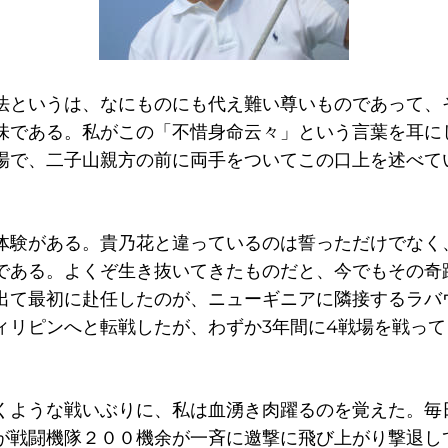
法というは、なにものにも代え難い尊いものであって、
味である。私がこの「不惜身命云々」という言葉を耳に
場で、二子山親方の前に両手をついてこの口上を述べて
体験がある。貴乃花と違っているのは誓っただけでなく
である。よくぞ生き抜いてきたものだと、今でもその奇
出て最初に赴任したのが、ニューギニアに隣接するラバ
ィリピンへと転戦したが、わずか3年間に4戦場を戦っ
くような戦いぶりに、私は血湧き肉躍るのを覚えた。毎
が戦闘機隊２００機余が一斉に邀撃に飛び上がり撃退し