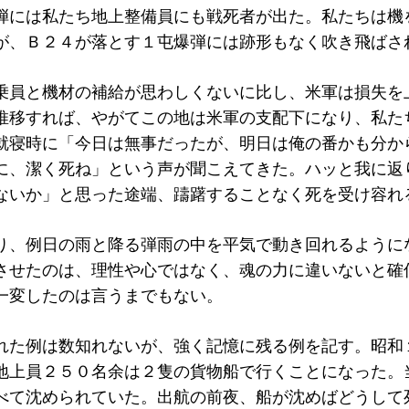
弾には私たち地上整備員にも戦死者が出た。私たちは機
が、Ｂ２４が落とす１屯爆弾には跡形もなく吹き飛ばさ
乗員と機材の補給が思わしくないに比し、米軍は損失を
推移すれば、やがてこの地は米軍の支配下になり、私た
就寝時に「今日は無事だったが、明日は俺の番かも分か
に、潔く死ね」という声が聞こえてきた。ハッと我に返
ないか」と思った途端、躊躇することなく死を受け容れ
り、例日の雨と降る弾雨の中を平気で動き回れるように
させたのは、理性や心ではなく、魂の力に違いないと確
一変したのは言うまでもない。
れた例は数知れないが、強く記憶に残る例を記す。昭和
地上員２５０名余は２隻の貨物船で行くことになった。
べて沈められていた。出航の前夜、船が沈めばどうして