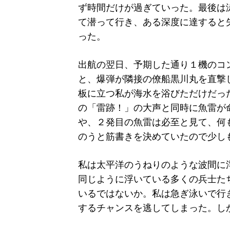
ず時間だけが過ぎていった。最後は
て潜って行き、ある深度に達すると
った。
出航の翌日、予期した通り１機のコ
と、爆弾が隣接の僚船黒川丸を直撃
板に立つ私が海水を浴びただけだっ
の「雷跡！」の大声と同時に魚雷が
や、２発目の魚雷は必至と見て、何
のうと筋書きを決めていたので少し
私は太平洋のうねりのような波間に
同じように浮いている多くの兵士た
いるではないか。私は急ぎ泳いで行
するチャンスを逃してしまった。し