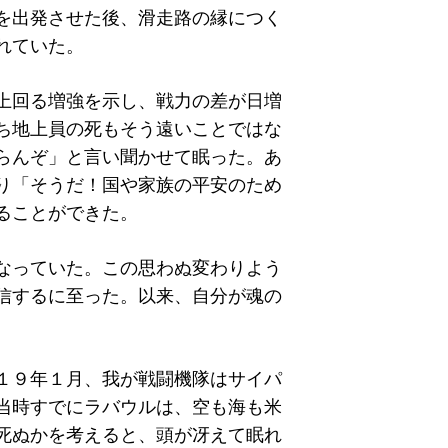
を出発させた後、滑走路の縁につく
れていた。
上回る増強を示し、戦力の差が日増
ち地上員の死もそう遠いことではな
らんぞ」と言い聞かせて眠った。あ
り「そうだ！国や家族の平安のため
ることができた。
なっていた。この思わぬ変わりよう
信するに至った。以来、自分が魂の
１９年１月、我が戦闘機隊はサイパ
当時すでにラバウルは、空も海も米
死ぬかを考えると、頭が冴えて眠れ