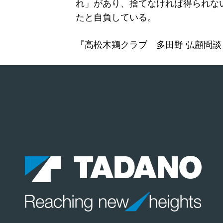
れ」があり、捨てなければ得られな
たと自負している。
『高松木鶏クラブ 多田野 弘顧問談（