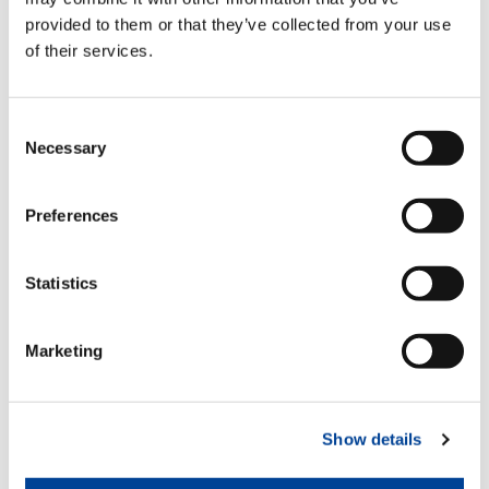
さに“幸せを追求すること”それ自体なのである」と
provided to them or that they’ve collected from your use
述べられている。なんと、私と全く同じ考えだった
of their services.
ので、驚くとともに大いに意を強くした。
幸せは感じるもので、求めて得られるものではな
い。自分を活かし、他のために尽くす行為によって
Consent
のみもたらされる。それは丁度、風呂の湯の中で手
Necessary
Selection
前の湯を押しやると、脇から自然に湯が寄ってくる
原理といえる。自分の幸福など眼中になく、他のた
めに尽くす心の豊かさが幸せの条件といえるのでは
Preferences
ないか。
Statistics
幸福の条件 追加 H―064 追悼の辞
「謹んで第２０１航空隊の英霊に対して、隊員を代
Marketing
表して追悼の辞を申し上げます。第2次世界大戦に、
この地に散華された多くの英霊に対する追悼慰霊祭
は、永い間私たちの念願でありましたが、戦後３０
年を経た今日、中野司令以下、元隊員ならびにご遺
Show details
族の方々と共に、この由緒深きマバラカットにおい
て行えますことは、この上もない喜びであります。