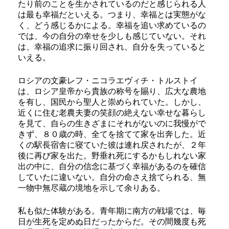
たり前のことを生かされているのだと感じられる人
は最も幸福だといえる。つまり、幸福とは実態がな
く、どう感じるかによる。幸福を追い求めているの
では、今の自分の幸せを少しも感じていない。それ
は、幸福の追求に振り回され、自分を失っていると
いえる。
ロシアの文豪レフ・ニコラエヴィチ・トルストイ
は、ロシア皇帝から貴族の称号を賜り、広大な農地
を有し、国民から聖人と崇められていた。しかし、
近くに住む老農夫妻の笑顔の絶えない幸せな暮らし
を見て、自らの生きざまにそれがないのに我慢がで
きず、８０歳の時、全てを捨てて家を出奔した。近
くの駅長宿舎に寝ていた彼は連れ戻されたが、２年
後に再び家を出た。野垂れ死にするかもしれない家
出の中に、自分の信念に基づく幸福があるのを確信
していたに違いない。自分の命さえ捨てられる、無
一物中無尽蔵の境地を示して余りある。
私も似た体験がある。青年期に南方の戦場では、毎
日が生死を定めぬ日だったからだ。その間幾度も死