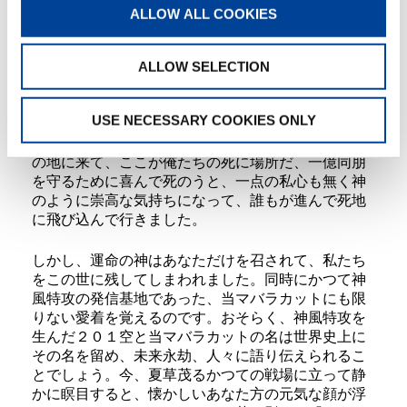
ALLOW ALL COOKIES
私たち２０１空は世界に類のない神風特攻隊の母体
であることを最上の誇りとしています。思えば私た
ち２０１空は、マーシャル群島を振り出しに、ラバ
ALLOW SELECTION
ウル・サイパン島・ペリリュー島、セブ島・マバラ
カットの南東太平洋の主戦場を基地にしてよく戦い
USE NECESSARY COOKIES ONLY
ました。しかし、戦局我に利あらず、遂に当地域は
祖国日本の最後の防衛地となりました。私たちはこ
の地に来て、ここが俺たちの死に場所だ、一億同朋
を守るために喜んで死のうと、一点の私心も無く神
のように崇高な気持ちになって、誰もが進んで死地
に飛び込んで行きました。
しかし、運命の神はあなただけを召されて、私たち
をこの世に残してしまわれました。同時にかつて神
風特攻の発信基地であった、当マバラカットにも限
りない愛着を覚えるのです。おそらく、神風特攻を
生んだ２０１空と当マバラカットの名は世界史上に
その名を留め、未来永劫、人々に語り伝えられるこ
とでしょう。今、夏草茂るかつての戦場に立って静
かに瞑目すると、懐かしいあなた方の元気な顔が浮