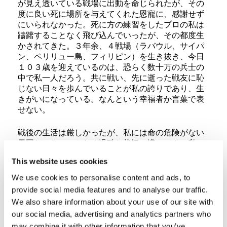
が見え透いている戦場に出動を命じられたが、その
度に良い死に場所を与えてくれた恩寵に、感謝せず
にいられなかった。死に方の練習をしたプロの私は
躊躇することなく飛び込んでいったが、その都度生
かされてきた。３年余、４戦場（ラバウル、サイパ
ン、ペリリュー島、フィリピン）を生き抜き、今日
１０３歳を迎えているのは、恐らく数十万の兵士の
中で私一人だろう。共に戦い、先に逝った戦友に恥
じない日々を歩んでいることが私の誇りであり、生
きがいになっている。なんという幸福者か言葉で表
せない。
戦後の生活は厳しかったが、私には命の危険がない
天国だった。いかなる過酷な状況に遭っても、私の
成長進歩に必要な天の恩寵だと受け取れるようにな
This website uses cookies
っていた。身の回りの出来事を全てプラスにできた
のは、死線を越えてきた賜物であった。
We use cookies to personalise content and ads, to
provide social media features and to analyse our traffic.
世界中でベストセラーになった、オーストリアの精
We also share information about your use of our site with
神心理学者ヴィクトール・E・フランクルの著『夜
our social media, advertising and analytics partners who
と霧』に、「幸せになるのを邪魔しているのは、ま
may combine it with other information that you’ve