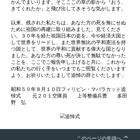
かんでまいります。そこここの草の影から『おう、
きてくれたか』と飛び出してきそうな気がします。
以来、残された私たちは、あなた方の死を無にせぬ
ために祖国の再建に取り組みました。見てくださ
い。３０年を経た祖国日本の姿を。今や経済大国と
して世界をリードし、また世界無比の平和憲法を持
つ国として、世界の平和に貢献する偉大な国となり
ました。あなた方の尊い死が決して無駄でなかった
ことを、ここでご報告申し上げると共に、これから
の私たちの行く手をいつまでもご照覧くださいます
よう、お祈りいたしまして追悼の辞といたします」
昭和５０年８月１０日フィリピン・マバラカット追
悼式 元２０１空隊員 上等整備兵曹 多田
野 弘
このページの先頭へ