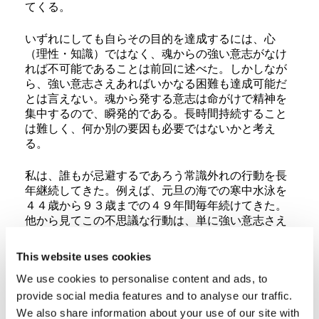
てくる。
いずれにしても自らその目的を達成するには、心
（理性・知識）ではなく、魂からの強い意志がなけ
れば不可能であることは前回に述べた。しかしなが
ら、強い意志さえあればいかなる困難も達成可能だ
とは言えない。魂から発する意志は命がけで精神を
集中するので、瞬発的である。長時間持続すること
は難しく、何か別の要因も必要ではないかと考え
る。
私は、誰もが忌避するであろう常識外れの行動を長
年継続してきた。例えば、元旦の海での寒中水泳を
４４歳から９３歳までの４９年間毎年続けてきた。
他から見てこの不思議な行動は、単に強い意志さえ
あればできたのではない。先に述べた別の要因が加
えられている。
This website uses cookies
We use cookies to personalise content and ads, to
要因とは、克己から得られる素晴らしい快感（悦
provide social media features and to analyse our traffic.
び）ではないかと思える。自分をコントロールでき
た時の満足と自信は、いかなる悦びよりも勝ってい
We also share information about your use of our site with