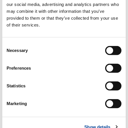
た。それは脳裏に強く刻まれ、再現したい想いが身
our social media, advertising and analytics partners who
体を衝き上げるようになり、継続を可能ならしめ
may combine it with other information that you’ve
た。克己から生ずる快感が、いかに大きいかが分か
provided to them or that they’ve collected from your use
る。
of their services.
こうした心境は、登山家にも見られる。危険の多い
峻険な山を汗水たらして頂上を極めた快感は、それ
Consent
までの苦難を吹き飛ばしてしまっている。彼らは次
Necessary
Selection
の機会に、より危険で険しい山を選ぶに違いない。
登山家に限ったことではなく、誰にも同じ精神構造
Preferences
が備わっている。その証拠に、克己の日々を過ごし
てきたことが、私の充実した人生と１０３歳の健康
体をつくってくれた。はばかりながら、「悔しかっ
Statistics
たら真似してみろ」と、読者の奮起を促すや切であ
る。命（いのち）に感謝し、「自分は何のために生
きるのか」が、一日を無為に過ごすか、意義あるも
Marketing
のにするかにつながる。表題「人生の大事」とは何
か、今一度自らに問いかけたい。
『高松木鶏クラブ 多田野 弘元顧問談（2024年1
Show details