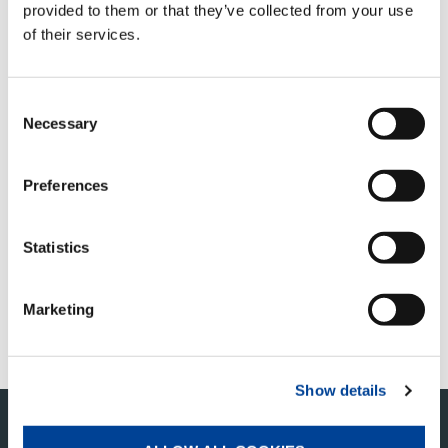
人は多い。自発性を持った人こそ、自ら学び成長し
provided to them or that they’ve collected from your use
続けていけるだろう。
of their services.
しかもそれは、会社人としてだけでなく、一人の人
間としての考え方、生き方となり、強いてはその者
Consent
が、周囲に大きな影響を与えるようになる。またそ
Necessary
Selection
れは、一方的に影響するのではなく、お互いに感じ
あえるものでなければならない。
Preferences
そこに、お互いの成長が有る。
影響を感じ取れることに喜びが有る。これからも命
Statistics
ある限り勉強を重ねて、後継の者へ良い影響を与え
ていけるように、精進し続けたい。
Marketing
『高松木鶏クラブ 多田野 弘顧問談（2026年5月）
より』
Show details
このページの先頭へ