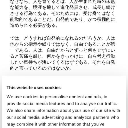
なぜなら、人を育てるとは、人が生まれた時の未熟
な能力を、境涯を通して進化発展させ、成長し続け
させる行為である。そのためには、受け身ではなく
能動的であることだ。自発的であり、かつ積極的に
進められる必要がある。
では、どうすれば自発的になれるのだろうか。人は
他からの指示や縛りではなく、自由であることが第
一である。人は、自由だからとずっと何もせずにい
ると苦痛を感じ、何かをきっかけに、自ら考え行動
したい気持ちが沸いてくるはずである。それを自発
的と言っているのではないか。
なぜ私がそんな考え方になったかといえば、過去
に、タイムレコーダーを廃止し、社員の自由出勤を
This website uses cookies
認め、信じたことで、「遅刻」「欠勤」を無くした
We use cookies to personalise content and ads, to
経験からである。人は信じられれば、それに応えず
provide social media features and to analyse our traffic.
にはいられないものである。そこに、自ら考え行動
We also share information about your use of our site with
する自発性が生まれる端緒があるのだと思う。
our social media, advertising and analytics partners who
我が社のタイムレコーダー廃止後の発展ぶりを知る
may combine it with other information that you’ve