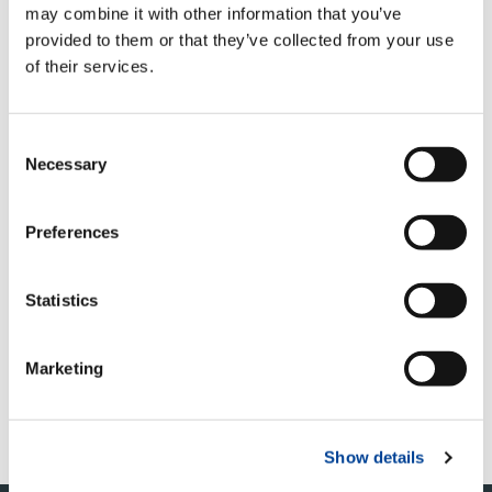
2) 日頃の練習に励んだか。
may combine it with other information that you’ve
勝ちたい勝ちたいとどれ程闘争心を燃やそうとも、
provided to them or that they’ve collected from your use
何の役にも立ちません。勝つためにどれほど、心身
of their services.
の鍛練と技術の練磨に時間と労力を割いたでしょう
か。
3) 真の勝利は自分に克つ事。
Consent
相手に勝つ事よりももっと大事な事は、
自分に勝つ
Necessary
Selection
事
であります。自分の能力の限界に挑戦し、それを
破ることがほんとの勝利です。ですから、レース
は、自分の日頃の練習の成果を見極める為にあると
Preferences
言えます。
そして、レースの結果がどうあろうとも、自分の能
力の限界を破る事が出来た時「よくやった」と自分
Statistics
を誉めてやりたいです。出来なかった時には、自分
の未熟さを肝に銘じて今後の努力を誓わせます。
スポーツは特にフェアプレーが要求されます。奇策
Marketing
を用いて相手を陥れたり、駆け引きで相手の目を誤
魔化して勝つても、ほんとに勝ったとは言えませ
ん。正々堂々と戦ってこそスポーツマンシップと言
えるのではないでしょうか。
Show details