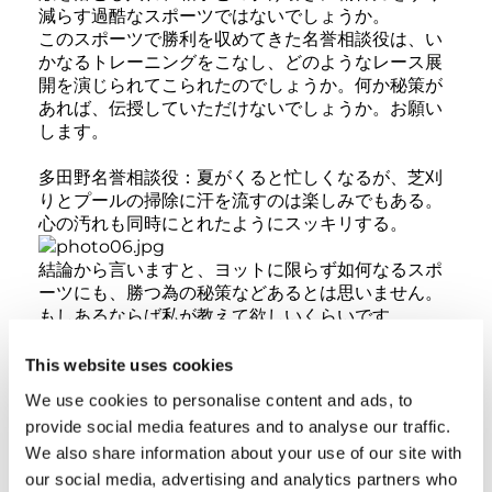
減らす過酷なスポーツではないでしょうか。
このスポーツで勝利を収めてきた名誉相談役は、い
かなるトレーニングをこなし、どのようなレース展
開を演じられてこられたのでしょうか。何か秘策が
あれば、伝授していただけないでしょうか。お願い
します。
多田野名誉相談役：夏がくると忙しくなるが、芝刈
りとプールの掃除に汗を流すのは楽しみでもある。
心の汚れも同時にとれたようにスッキリする。
結論から言いますと、ヨットに限らず如何なるスポ
ーツにも、勝つ為の秘策などあるとは思いません。
もしあるならば私が教えて欲しいくらいです。
私の勝つ為の条件として考えている事は、次の三つ
です。
This website uses cookies
1) 勝敗に拘るな。
We use cookies to personalise content and ads, to
相手が弱ければいつでも勝てます。それよりも、勝
provide social media features and to analyse our traffic.
とう勝とうと思うほど、心身が硬直して冷静な判断
We also share information about your use of our site with
や行動ができなくなり、折角磨き上げた実力の発揮
を妨げることになります。
our social media, advertising and analytics partners who