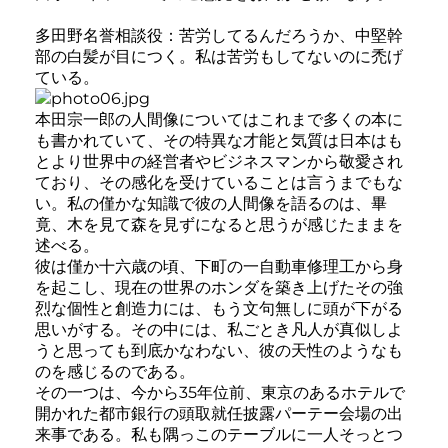
多田野名誉相談役：苦労してるんだろうか、中堅幹
部の白髪が目につく。私は苦労もしてないのに禿げ
ている。
本田宗一郎の人間像についてはこれまで多くの本に
も書かれていて、その特異な才能と気質は日本はも
とより世界中の経営者やビジネスマンから敬愛され
ており、その感化を受けていることは言うまでもな
い。私の僅かな知識で彼の人間像を語るのは、畢
竟、木を見て森を見ずになると思うが感じたままを
述べる。
彼は僅か十六歳の頃、下町の一自動車修理工から身
を起こし、現在の世界のホンダを築き上げたその強
烈な個性と創造力には、もう文句無しに頭が下がる
思いがする。その中には、私ごとき凡人が真似しよ
うと思っても到底かなわない、彼の天性のようなも
のを感じるのである。
その一つは、今から35年位前、東京のあるホテルで
開かれた都市銀行の頭取就任披露パーテー会場の出
来事である。私も隅っこのテーブルに一人そっとつ