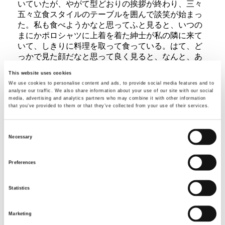
いていたが、やがて型どおりの挨拶が終わり、三々
五々立食スタイルのテーブルを囲んで談笑が始まっ
た。私も食べようかなと思ってふと見ると、いつの
まにかポロシャツに上着を着た紳士が私の隣に来て
いて、しきりに料理を取って食っている。はて、ど
っかで見た顔だなと思って良く見ると、なんと、あ
の有名な本田宗一郎ではないか。中程のテーブルで
This website uses cookies
は、頭取を囲んで日本の一流企業のトップが集まっ
We use cookies to personalise content and ads, to provide social media features and to
て話し合っているようだが、彼はそれには目もくれ
analyse our traffic. We also share information about your use of our site with our social
ず黙々と食べていたと思ったら、知らぬ間に消えて
media, advertising and analytics partners who may combine it with other information
that you’ve provided to them or that they’ve collected from your use of their services.
いなくなっていた。
私は是非ご挨拶しようと意気込んでいたのだが、彼
の天衣無縫の振る舞いに圧倒されてしまって、遂に
Consent
Necessary
その機会を見つけ出せなかった事を、いまでも残念
Selection
に思っている。他人の思惑など歯牙にもかけず、一
刻の無駄な時間も容赦しない徹底した合理主義者の
Preferences
気概が表れていて、まさに「ゴーイング、マイウェ
イ」を地でいく感を深くした。
Statistics
また何時だったか彼の講演を聞いた事があるが、そ
の語り口は誠にさわやかで、江戸っ子のおじさんが
喋っているようなザックバランな口調は、大会社の
Marketing