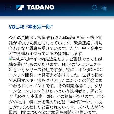
VOL.45 “本田宗一郎”
今月の質問者：宮脇 伸行さん(商品企画室)～携帯電
話がずいぶん身近になっています。緊急連絡、待ち
合わせなど恩恵を受けています。ただ、中・高生な
どで所構わず使っているのは閉口します。
最近見たテレビ番組でとても感
銘を受けたものがあります。NHKの”プロジェクト
X”というシリーズ番組ですが、特に「ホンダCVCC
エンジン開発」は見応えがありました。世界で初め
て米国マスキー法をクリアしたエンジンの開発にま
つわるドキュメントです。その開発過程には、クリ
ーンなエンジンを作りたいという技術者と、師と仰
ぐ「おやじ(本田宗一郎)」との葛藤があります。ホン
ダの社員、特に技術者の殆どは「本田宗一郎」にあ
こがれて入社したと言われています。ズバリ人間”本
田宗一郎”についてのご意見をお聞かせ願います。