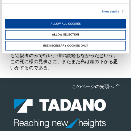
社長といった素振りは何処にも見えず、構えた所が
少しもなくて思った事をズバリ、その歯に衣着せぬ
語り口に聞き惚れてしまったことを覚えている。や
Show details
はり、確とした信念を持った人は違うわい、この庶
民的な明るさが社員からも尊敬され、おやじと呼ば
ALLOW ALL COOKIES
れて親しまれ、慕われている所以ではないかと思っ
ALLOW SELECTION
た。
彼は生前、「俺の戒名、葬儀、社葬は不要」だと強
USE NECESSARY COOKIES ONLY
く言い残したとのことで、彼の位牌もなければ葬儀
も近親者のみで行い、僧の読経もなかったという。
この死に様の見事さに、またまた私は頭の下がる思
いがするのである。
このページの先頭へ