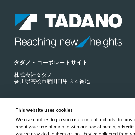
タダノ・コーポレートサイト
株式会社タダノ
香川県高松市新田町甲３４番地
This website uses cookies
We use cookies to personalise content and ads, to provid
about your use of our site with our social media, adverti
you’ve provided to them or that they’ve collected from yo