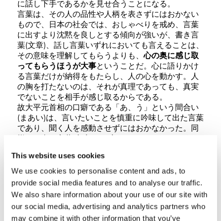
に話し下手であるかを見せ合うことになる。
言葉は、その人の品性や人柄を表さずにはおかない
もので、日本の社会では、おしゃべりを戒め、言葉
に出すより沈黙を良しとする傾向が強いが、書き言
葉(文章)、話し言葉いずれにおいても言えることは、
その意味を理解してもらうよりも、
心の奥に感じ取
ってもらうほうが大事
ということだ。心に語りかけ
る言葉だけが納得をもたらし、人の心を動かす。人
の胸を打たないのは、それが真理であっても、真実
でないことを相手が感じ取るからである。
故大平元首相の口癖である「あ、う」という間合い
(まあい)は、言いたいことを慎重に吟味して出た言葉
であり、聞く人を感動させずにはおかなかった。同
様に、書き言葉(文章)も、心からあふれるものがあれ
ば言葉つきまで変わるものだ。私には経験がない
This website uses cookies
が、恋をすれば表情が変わるように、言葉や語尾、
句読点の打ち方までが変わってきて、魅せられるよ
We use cookies to personalise content and ads, to
うな文章が生まれるという。
provide social media features and to analyse our traffic.
さて、私にも言葉のチカラをまざまざと見せつけら
We also share information about your use of our site with
れた経験がある。わが社は昭和23年、資本金50万円
our social media, advertising and analytics partners who
の名ばかりの零細企業だったが、わずか半世紀余り
may combine it with other information that you’ve