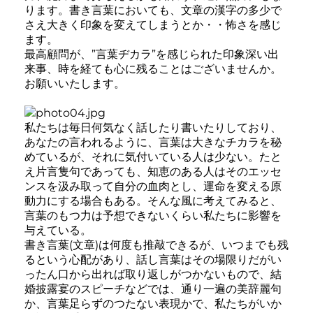
ります。書き言葉においても、文章の漢字の多少で
さえ大きく印象を変えてしまうとか・・怖さを感じ
ます。
最高顧問が、”言葉ヂカラ”を感じられた印象深い出
来事、時を経ても心に残ることはございませんか。
お願いいたします。
私たちは毎日何気なく話したり書いたりしており、
あなたの言われるように、言葉は大きなチカラを秘
めているが、それに気付いている人は少ない。たと
え片言隻句であっても、知恵のある人はそのエッセ
ンスを汲み取って自分の血肉とし、運命を変える原
動力にする場合もある。そんな風に考えてみると、
言葉のもつ力は予想できないくらい私たちに影響を
与えている。
書き言葉(文章)は何度も推敲できるが、いつまでも残
るという心配があり、話し言葉はその場限りだがい
ったん口から出れば取り返しがつかないもので、結
婚披露宴のスピーチなどでは、通り一遍の美辞麗句
か、言葉足らずのつたない表現かで、私たちがいか