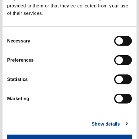
を経て現在の規模にまで奇跡的に発展することが出
provided to them or that they’ve collected from your use
来た。それは社員が伸びてくれたことと、それぞれ
の能力を力一杯発揮してくれたことに他ならないと
of their services.
信じている。私ができたのは、社員が育つような、
やる気を起こすような雰囲気を作れたことぐらいか
と思うが、その原動力になったのが、P.F.ドラッガ
Consent
ーの
「利益は社会貢献の結果である」
という言葉で
Necessary
Selection
あった。
恥ずかしながら、創業以来10年近く、私は経営の目
的など考えたこともなく、ただガムシャラに働きつ
Preferences
づけるのみだった。ちょうどその頃、今にして思え
ば玩具のような油圧クレーンを造ってみたのが予想
外にヒットして、全国から注文が殺到した。急遽人
Statistics
員や設備を増やしたが、その割に生産は上がらず、
かえって混乱するばかりだった。それがなぜかを考
えて眠れぬ夜が続いたが、その原因を見出せず、自
Marketing
分がいかに無能であるかを思い知らされた。失意の
どん底にあった時、ふと「お前は何のために経営を
しているのか」に対する答えを持っていないことに
気がついた。
Show details
ただ単に社員ともども生きるための生活の手段とし
か頭になく、確たる目的意識なしに経営している自