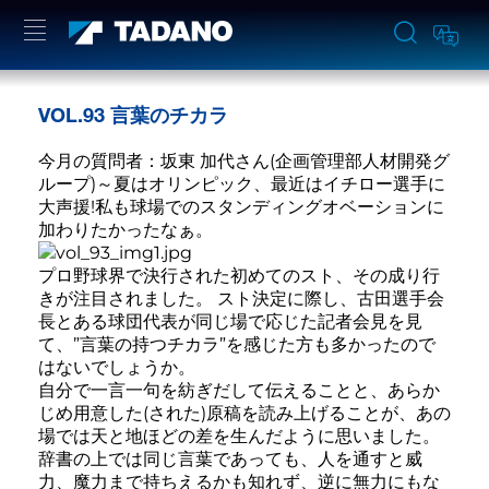
VOL.93 言葉のチカラ
今月の質問者：坂東 加代さん(企画管理部人材開発グ
ループ)～夏はオリンピック、最近はイチロー選手に
大声援!私も球場でのスタンディングオベーションに
加わりたかったなぁ。
プロ野球界で決行された初めてのスト、その成り行
きが注目されました。 スト決定に際し、古田選手会
長とある球団代表が同じ場で応じた記者会見を見
て、”言葉の持つチカラ”を感じた方も多かったので
はないでしょうか。
自分で一言一句を紡ぎだして伝えることと、あらか
じめ用意した(された)原稿を読み上げることが、あの
場では天と地ほどの差を生んだように思いました。
辞書の上では同じ言葉であっても、人を通すと威
力、魔力まで持ちえるかも知れず、逆に無力にもな