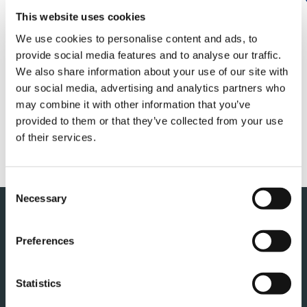
当社は、2024 年3 月27 日、当社の中長期的な株主
価値に対する当社グループ従業員（以下、「従業
This website uses cookies
員」 といいます。）のモチベーション向上を企図し
We use cookies to personalise content and ads, to
たインセンティブ・プランの導入を決定いたしまし
provide social media features and to analyse our traffic.
た。
We also share information about your use of our site with
our social media, advertising and analytics partners who
詳しくは以下のリンクをご覧ください。
may combine it with other information that you’ve
provided to them or that they’ve collected from your use
of their services.
PDF
Consent
Necessary
Selection
このページの先頭へ
Preferences
Statistics