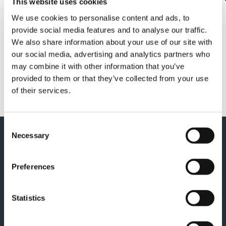
１０月１５日（土）に斉藤鉄夫国土交通大臣がタダ
This website uses cookies
ノ香西工場を訪問、視察くださりました。
We use cookies to personalise content and ads, to
provide social media features and to analyse our traffic.
詳しくは以下のリンクをご覧ください。
We also share information about your use of our site with
our social media, advertising and analytics partners who
may combine it with other information that you’ve
斉藤国土交通大臣が当社香西
provided to them or that they’ve collected from your use
工場を視察
of their services.
Consent
このページの先頭へ
Necessary
Selection
Preferences
Statistics