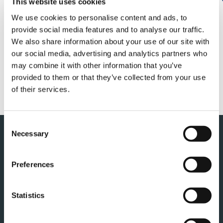
当社は、中型橋梁点検車「BT-300」を2023年8月1
This website uses cookies
日（火）より発売いたします。
We use cookies to personalise content and ads, to
provide social media features and to analyse our traffic.
詳しくは以下のリンクをご覧ください。
We also share information about your use of our site with
our social media, advertising and analytics partners who
may combine it with other information that you’ve
日本市場向け高架道路・橋梁
provided to them or that they’ve collected from your use
点検車「BT-300」を発売
of their services.
Consent
このページの先頭へ
Necessary
Selection
Preferences
Statistics