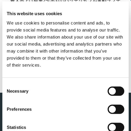
最大吊上げ荷重25t吊りのバッテリ式フル電動ラフテ
レーンクレーン「EVOLT eGR-250N」を2023年12
月8日（金）より発売いたします。
This website uses cookies
We use cookies to personalise content and ads, to
詳しくは以下のリンクをご覧ください。
provide social media features and to analyse our traffic.
We also share information about your use of our site with
our social media, advertising and analytics partners who
PDF
may combine it with other information that you’ve
provided to them or that they’ve collected from your use
of their services.
特設サイト
Consent
Necessary
Selection
このページの先頭へ
Preferences
Statistics