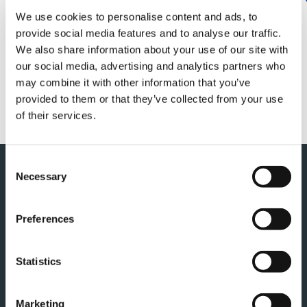
2021年4月28日公表の「2022年3月期通期連結業績
予想」を修正しましたので、お知らせいたします。
We use cookies to personalise content and ads, to
provide social media features and to analyse our traffic.
We also share information about your use of our site with
詳しくは以下のPDFをご覧ください。
our social media, advertising and analytics partners who
may combine it with other information that you’ve
provided to them or that they’ve collected from your use
PDF
of their services.
Consent
このページの先頭へ
Necessary
Selection
Preferences
Statistics
タダノ・コーポレートサイト
Marketing