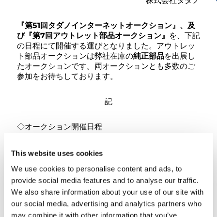
株式会社タダノ
『第51回タダノインターネットオークション』、及
び『第7回アウトレット部品オークション』
を、下記
の日程にて開催する運びとなりました。アウトレッ
ト部品オークションは弊社在庫の
純正部品
を出展し
たオークションです。両オークションとも多数のご
参加をお待ちしております。
記
◇オークション開催日程
オークション開催日：
This website uses cookies
・タダノインターネットオークション：2024年9月
We use cookies to personalise content and ads, to
24日(火)～2024年9月25日(水)
provide social media features and to analyse our traffic.
・アウトレット部品オークション：2024年9月24日
We also share information about your use of our site with
(火)～2024年9月26日(木)
our social media, advertising and analytics partners who
may combine it with other information that you’ve