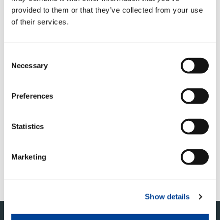
開催時間：
provided to them or that they’ve collected from your use
開始
9月24日(火) 10:00
終了
インターネットオークション：9月25日(水)
of their services.
※
16:00/17:00
アウトレット部品オークション：9月26日
(木) 17:00
Consent
※
終了時間は落札状況によって延長する可能性があり
Necessary
Selection
ます。
今回の出展機は検品希望の旨をご連絡下さった方に
は個別対応致します。
Preferences
オークションデータ配信URL：
Statistics
http://auction.tadano.co.jp/
オークション事務局連絡先：
Marketing
Tel：03-6657-2358
Fax：03-6657-5177
Show details
このページの先頭へ