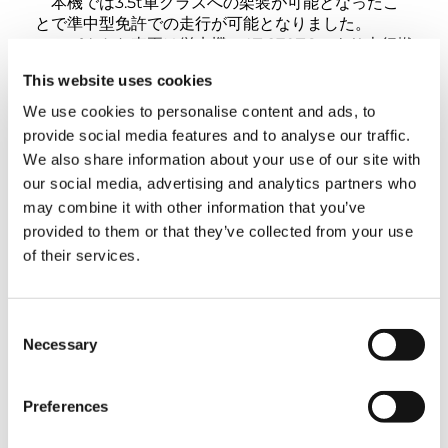
本機では3.5t車クラスへの架装が可能となったこ
とで準中型免許での走行が可能となりました。
コンパクトな車両は従来機（AT-270TG）より走行燃
費の向上や、CO2排出量の低減など環境の改善にも
This website uses cookies
貢献しております。
We use cookies to personalise content and ads, to
provide social media features and to analyse our traffic.
■扉付きバスケットの採用
We also share information about your use of our site with
バスケットへの乗り降りが容易な扉付きのバケッ
our social media, advertising and analytics partners who
トを採用しました。
may combine it with other information that you’ve
扉付きとすることでフルハーネス型墜落制止用器具
provided to them or that they’ve collected from your use
装置の装着時でも、容易にバケットへの乗り降りが
できるようになり、作業者の負担軽減と作業性の向
of their services.
上を実現しております。開閉扉は自動ロック機構を
採用し安全性にも配慮しております。（JIS規格対
応）
Consent
Necessary
Selection
概要
製品名：AT-280XTG
Preferences
販売価格：2,190万円[税別] ※シャーシ価格含みま
す。