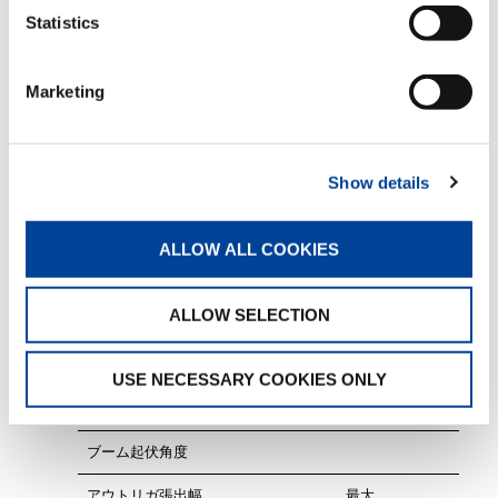
発売日：2023年4月3日（月）
Statistics
販売目標台数：年間90台
Marketing
【主要諸元】
Show details
型式
バスケット積載荷重
ALLOW ALL COOKIES
最大作業半径
ALLOW SELECTION
バスケット内寸法 (長さ × 幅 × 深さ)
スイング角度
USE NECESSARY COOKIES ONLY
ブーム長さ
ブーム起伏角度
アウトリガ張出幅
最大