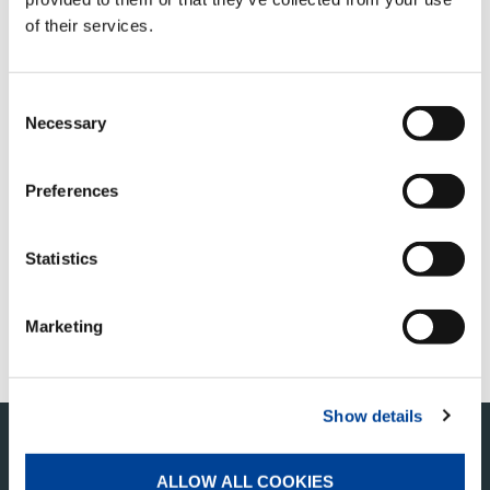
終了
インターネットオークション：9月25日(木)
of their services.
＊
16:00/17:00
アウトレット部品オークション：9月26日
(金) 17:00
Consent
＊
終了時間は落札状況によって延長する可能性があ
Necessary
Selection
ります。
今回の出展機は検品希望の旨をご連絡下さった方に
は個別対応致します。
Preferences
オークションデータ配信URL：
http://auction.tadano.co.jp
Statistics
オークション事務局連絡先：
Tel：03-6657-2358
Marketing
Fax：03-6657-5177
Show details
このページの先頭へ
ALLOW ALL COOKIES