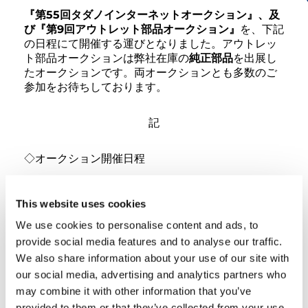
『第55回タダノインターネットオークション』、及
び『第9回アウトレット部品オークション』
を、下記
の日程にて開催する運びとなりました。アウトレッ
ト部品オークションは弊社在庫の
純正部品
を出展し
たオークションです。両オークションとも多数のご
参加をお待ちしております。
記
◇オークション開催日程
オークション開催日：
This website uses cookies
・タダノインターネットオークション：2025年9月
24日(水)～2025年9月25日(木)
We use cookies to personalise content and ads, to
・アウトレット部品オークション：2025年9月24日
provide social media features and to analyse our traffic.
(水)～2025年9月26日(金)
We also share information about your use of our site with
our social media, advertising and analytics partners who
開催時間：
may combine it with other information that you’ve
開始
9月24日(水) 10:00
provided to them or that they’ve collected from your use