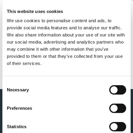
This website uses cookies
株式会社タダノ（本社：香川県高松市、代表取締役
社長：氏家 俊明）は、2026 年1 月よりラフテレーン
We use cookies to personalise content and ads, to
クレーン『CREVO700 G5』と『バッテリ式 e-
provide social media features and to analyse our traffic.
PACK』を日本市場向けに発売し、初稼働しました
We also share information about your use of our site with
ので、お知らせします。詳しくはリリースをご覧く
our social media, advertising and analytics partners who
ださい。
may combine it with other information that you’ve
provided to them or that they’ve collected from your use
of their services.
PDF
Consent
Necessary
Selection
このページの先頭へ
Preferences
Statistics