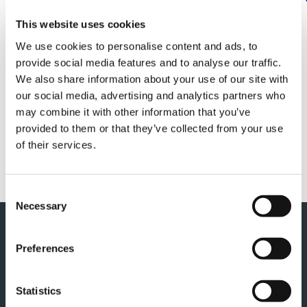
当社は本日、株式会社ＩＨＩ（本社：東京都江東
区、代表取締役社長：井手 博）より連結子会社で
This website uses cookies
あるＩＨＩ運搬機械株式会社（本社：東京都中央
区、代表取締役社長：赤松真生）の運搬システム事
We use cookies to personalise content and ads, to
業を買収するための契約を締結しましたので、お知
provide social media features and to analyse our traffic.
らせします。
We also share information about your use of our site with
our social media, advertising and analytics partners who
詳しくは以下のリンクをご覧ください。
may combine it with other information that you’ve
provided to them or that they’ve collected from your use
of their services.
PDF
Consent
Necessary
Selection
このページの先頭へ
Preferences
Statistics