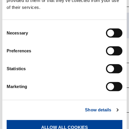
provided to them or that they’ve collected from your use
of their services.
車名
型式
Consent
Necessary
Selection
タダノ
SD-T002
Preferences
Statistics
SD-EW04
Marketing
コベルコ
SD-EW05
Show details
計3型式
ALLOW ALL COOKIES