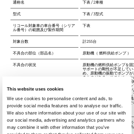
通称名
下表 / 2車種
型式
下表 / 3型式
リコール対象車の車台番号（シリア
ル番号）の範囲及び製作期間
対象台数
不具合の部位（部品名）
不具合の状況
原動機の燃料供給ポンプを固
サポートの剛性が不足してい
め、原動機の振動でポンプが
るものがある。そのため、そ
使用を続けると、ブラシと回
でアーク放電が発生し、ポン
This website uses cookies
のブラシ部が損傷することが
最悪の場合、ポンプが停止し
We use cookies to personalise content and ads, to
供給ができなくなり、原動機
し、再始動できなくなるおそ
provide social media features and to analyse our traffic.
る。
We also share information about your use of our site with
our social media, advertising and analytics partners who
改善措置の内容
全車両、燃料供給ポンプサポ
対策品に交換するとともに新
may combine it with other information that you’ve
料供給ポンプに交換する。