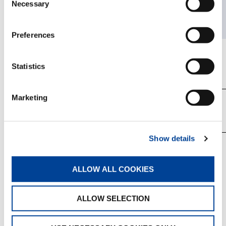
Necessary
車名
型式
Selection
Preferences
FAUN
不明
Statistics
Marketing
Show details
【注意事項】
リコール対象車の車台番号の範囲には、対象となら
ない車両も含まれている場合があります。
ALLOW ALL COOKIES
ALLOW SELECTION
改善箇所説明図