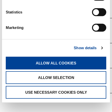
Statistics
TADANO
不明
FAUN
Marketing
Show details
FAUN
不明
ALLOW ALL COOKIES
TADANO
不明
FAUN
ALLOW SELECTION
USE NECESSARY COOKIES ONLY
TADANO
不明
FAUN