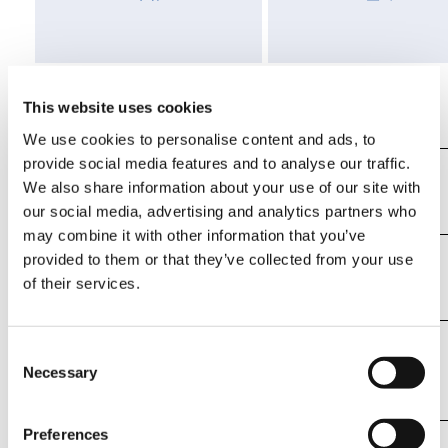
不明
FAUN
This website uses cookies
We use cookies to personalise content and ads, to
provide social media features and to analyse our traffic.
TADANO
不明
FAUN
We also share information about your use of our site with
our social media, advertising and analytics partners who
may combine it with other information that you’ve
FAUN
不明
provided to them or that they’ve collected from your use
of their services.
TADANO
不明
Consent
FAUN
Necessary
Selection
Preferences
FAUN
不明