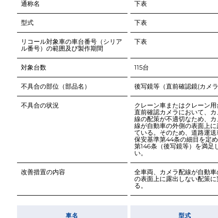
通称名
型式
リコール対象車の車台番号（シリア
ル番号）の範囲及び製作期間
対象台数
不具合の部位（部品名）
不具合の状況
クレーン車またはクレーン用
直前確認カメラにおいて、カ
線の配策が不適切なため、カ
線が自動車の外側の表面上に
ている。そのため、道路運送
保安基準第44条の細目を定
第146条（後写鏡等）を満足
改善措置の内容
全車両、カメラ配線が自動車
の表面上に露出しない配策に
車名
型式