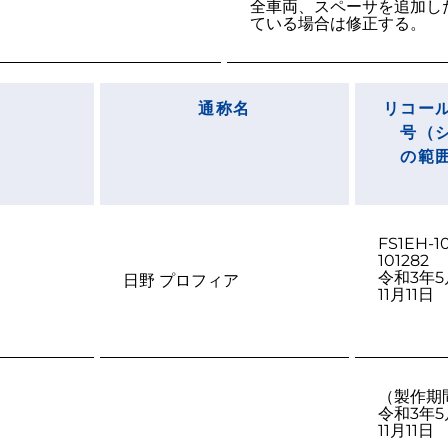
全車両、スペーサを追加し
通称名
リコー
号（
の範
FS1EH-1
101282
令和3年5
日野 プロフィア
11月11日
（製作期
令和3年5
11月11日