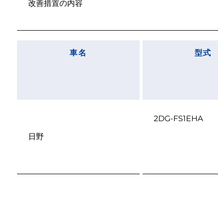
改善措置の内容
車名
型式
2DG-FS1EHA
日野