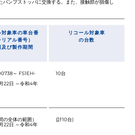
たバンプストッパに交換する。また、接触部が損傷し
ル対象車の車台番
リコール対象車
シリアル番号）
の台数
囲及び製作期間
00738～ FS1EH-
月22日 ～令和4年
間の全体の範囲）
月22日 ～令和4年