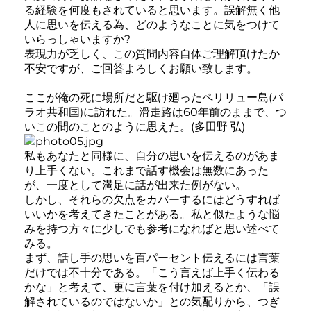
る経験を何度もされていると思います。誤解無く他
人に思いを伝える為、どのようなことに気をつけて
いらっしゃいますか?
表現力が乏しく、この質問内容自体ご理解頂けたか
不安ですが、ご回答よろしくお願い致します。
ここが俺の死に場所だと駆け廻ったペリリュー島(パ
ラオ共和国)に訪れた。滑走路は60年前のままで、つ
いこの間のことのように思えた。(多田野 弘)
私もあなたと同様に、自分の思いを伝えるのがあま
り上手くない。これまで話す機会は無数にあった
が、一度として満足に話が出来た例がない。
しかし、それらの欠点をカバーするにはどうすれば
いいかを考えてきたことがある。私と似たような悩
みを持つ方々に少しでも参考になればと思い述べて
みる。
まず、話し手の思いを百パーセント伝えるには言葉
だけでは不十分である。「こう言えば上手く伝わる
かな」と考えて、更に言葉を付け加えるとか、「誤
解されているのではないか」との気配りから、つぎ