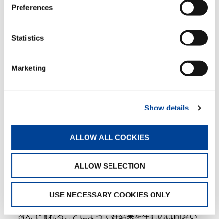
話す言葉はその場限りだが文章はいつまでも残る
Preferences
し、訂正が厄介である。そのうえ、話すことも文章
も共にその人を現すと言われるように、どんなに飾
っても隠しおおせるものではない。反面、その人の
Statistics
中身を表現するためには最良の手段にもなるから、
大変やり甲斐のあることである。
私が文を作る上で特に気をつけている点を5つ紹介す
Marketing
る。
1 何の為に書くのか、目的は何かをハッキリさせる
こと。
2 その為には何を言わなければならないか、これだ
Show details
けはどうしても言っておきたいということを、拾い
出して構想を練る。
3 それをできるだけ簡潔に、短く表現する。
ALLOW ALL COOKIES
4 できるだけ分かりやすい表現や、言いまわしにす
る。
5 出来あがった草稿を、時間を置いて読み返し、修
ALLOW SELECTION
正を加える。
まだ他にもあると思うが、我田引水のようで十分な
USE NECESSARY COOKIES ONLY
答えになっていないことを寛容願う。人前で話すこ
とも文を作ることも共に、積極的に挑戦し、場数を
踏んで慣れることによって好結果を生むのは間違い