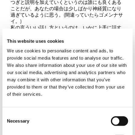
つぎと説明を加えていくというのは誰にも良くある
ことだが、あなたの場合は少しばかり神経質になり
過ぎているように思う。(間違っていたらゴメンナサ
イ。)
私の言ういい話し方というのは、いかに上手に話す
かという方法論ではない。極論すると、うまく話そ
うと思わないことである。上手く話そうと思えば思
This website uses cookies
うほど肩に力が入り、余分なことまで話すので、か
We use cookies to personalise content and ads, to
えって焦点がボケて話を分からなくしてしまうから
provide social media features and to analyse our traffic.
である。
We also share information about your use of our site with
どんなに言葉を労しようと、言葉だけでは思いの真
実を伝えることはできない。むしろ、言葉にならな
our social media, advertising and analytics partners who
い言葉、話す人と聞き手の間に心の通い合った状態
may combine it with other information that you’ve
を作り出すことに価値がある。詳しくは、
provided to them or that they’ve collected from your use
Vol.48「人前で話すコツ」
を参照願う。
of their services.
いい話し方について細々述べたが、文章の作り方に
ついてはあなたと同様に確たる自信がない。その証
拠にこの原稿を作るのさえ苦しんでいるのが現実で
Consent
ある。しかし、それが私の大変良い勉強にもなって
Necessary
Selection
いるので、私が文を作る上でどんなことに注力して
いるかを述べてみる。