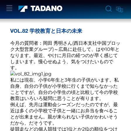
VOL.82 学校教育と日本の未来
今月の質問者：岡田 秀明さん(西日本支社中国ブロッ
ク大型営業グループ)～広島に赴任して、はや10年と
なります。最近、やけに月日の経つのが早く感じて
しまいます。慢心せぬよう、気をつけたいもので
す。
私には現在、小学6年生と3年生の子供がいます。私
自身、自分の子供が小学校に行くまで知らなかった
ことですが、自分の小学生の頃と比較して今の学校
教育はいろいろ疑問に思うことが有ります。
例えば、先月は運動会シーズンだったのですが、最
近は多くの小学校で子供と一緒にお弁当を食べるこ
とが出来ません。親が来られない子供がかわいそう
だから、だそうです。
徒競走などの個人競技では1位とか2位の順位をつけ