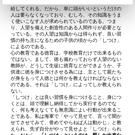
してくれるどころか、ボタン一つで膨大な知識を供
給してくれる。だから、単に頭がいいというだけの
人は要らなくなっており、むしろ、その知識をうま
く使いこなす人が求められているのである。つま
り、人望を備えた創造性のある人間作りが必要とな
っている。その人望は知識からは得られず、良い習
慣の持ち主になるための子供の頃からの「しつけ」
によるのである。
心の教育である徳育は、学校教育だけで出来るもの
ではない。まして、徳も備わっておらず人望のない
教師が、どうして生徒に徳育などができようか。子
供達に徳を身につけさせる為には、主として親たち
が身をもって人徳とは何かを教えなければならない
のである。それは「しつけ」によってしか教えられ
ない。
「しつけ」とは良い習慣を身につけること、身につ
くとは、頭で理解し納得してから実行するのでな
く、何も考えなくても無意識によい行動が出来るこ
とである。私は海軍で「やって見せて、言って聞か
せてさせてみて、誉めてやらねば人は動かじ」と教
えられ、先ず自分がやって見せよと「しつけ」られ