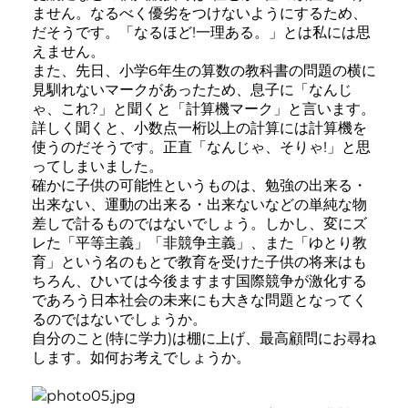
ません。なるべく優劣をつけないようにするため、
だそうです。「なるほど!一理ある。」とは私には思
えません。
また、先日、小学6年生の算数の教科書の問題の横に
見馴れないマークがあったため、息子に「なんじ
ゃ、これ?」と聞くと「計算機マーク」と言います。
詳しく聞くと、小数点一桁以上の計算には計算機を
使うのだそうです。正直「なんじゃ、そりゃ!」と思
ってしまいました。
確かに子供の可能性というものは、勉強の出来る・
出来ない、運動の出来る・出来ないなどの単純な物
差しで計るものではないでしょう。しかし、変にズ
レた「平等主義」「非競争主義」、また「ゆとり教
育」という名のもとで教育を受けた子供の将来はも
ちろん、ひいては今後ますます国際競争が激化する
であろう日本社会の未来にも大きな問題となってく
るのではないでしょうか。
自分のこと(特に学力)は棚に上げ、最高顧問にお尋ね
します。如何お考えでしょうか。