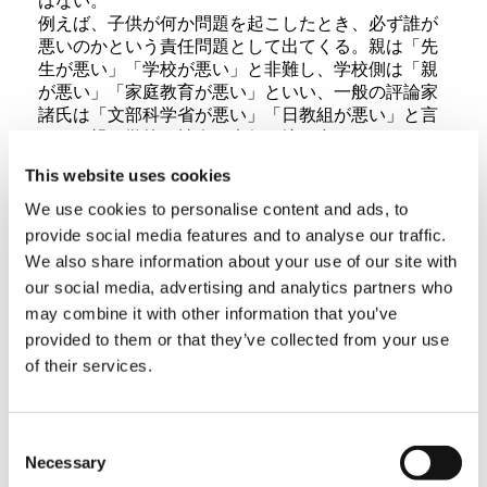
はない。
例えば、子供が何か問題を起こしたとき、必ず誰が
悪いのかという責任問題として出てくる。親は「先
生が悪い」「学校が悪い」と非難し、学校側は「親
が悪い」「家庭教育が悪い」といい、一般の評論家
諸氏は「文部科学省が悪い」「日教組が悪い」と言
って、親も学校も社会も責任の擦り合いをするが、
相手の責任を問い、あら捜しをする暇があったら、
This website uses cookies
自らできる事は何かを考えたらどうですかといいた
い。
We use cookies to personalise content and ads, to
学校教育についていえば、教師は単に知識の伝達者
provide social media features and to analyse our traffic.
であってはならないのだ。生徒に感動を与えられる
We also share information about your use of our site with
教師であってこそ真の教育者といえる。知力を伸ば
our social media, advertising and analytics partners who
すことだけが学校教育の目的であるのなら、いずれ
may combine it with other information that you’ve
教師は要らなくなる。優れたティーチングマシンが
provided to them or that they’ve collected from your use
その代わりをしてくれる、その方が教師よりずっと
正確で合理的である。
of their services.
しかし、教師は必要なのだ。マシンはどんなに精巧
でも、学ぶことの面白さや人間的な喜びを伝えられ
るのは、生身の人間である教師にしかできないから
Consent
である。だが現在、生徒に感動を与えられる教師を
Necessary
Selection
見つけるのは難しい。