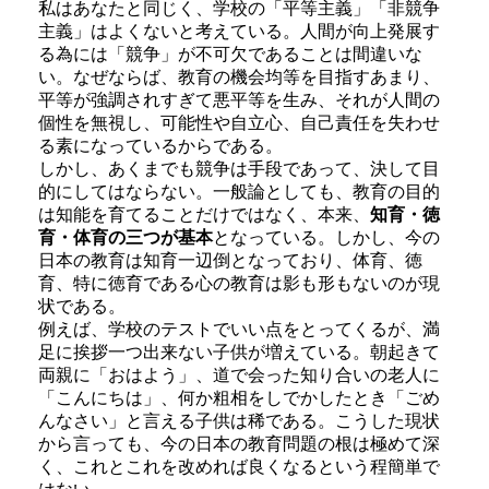
私はあなたと同じく、学校の「平等主義」「非競争
主義」はよくないと考えている。人間が向上発展す
る為には「競争」が不可欠であることは間違いな
い。なぜならば、教育の機会均等を目指すあまり、
平等が強調されすぎて悪平等を生み、それが人間の
個性を無視し、可能性や自立心、自己責任を失わせ
る素になっているからである。
しかし、あくまでも競争は手段であって、決して目
的にしてはならない。一般論としても、教育の目的
は知能を育てることだけではなく、本来、
知育・徳
育・体育の三つが基本
となっている。しかし、今の
日本の教育は知育一辺倒となっており、体育、徳
育、特に徳育である心の教育は影も形もないのが現
状である。
例えば、学校のテストでいい点をとってくるが、満
足に挨拶一つ出来ない子供が増えている。朝起きて
両親に「おはよう」、道で会った知り合いの老人に
「こんにちは」、何か粗相をしでかしたとき「ごめ
んなさい」と言える子供は稀である。こうした現状
から言っても、今の日本の教育問題の根は極めて深
く、これとこれを改めれば良くなるという程簡単で