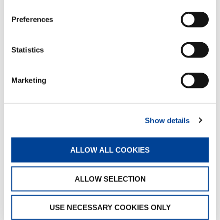
今の教育は、知的に理論的にものごとを解釈するこ
とだけを重点にしている。つまり理性を高めること
Preferences
だけであって、人間の感性であるところの心の面が
無視されている為、一種の精神的欠陥人間を創るこ
とになっているのではないか。このような理性重視
Statistics
の教育環境からは、感謝や尊敬の念を教えることは
出来るはずがない。
心の教育は、理屈ではなく「しつけ」によってしか
Marketing
培えないのだ。というと何かスパルタ式の「○○して
はいけない」「○○しなさい」などと命令的に教える
というイメージがあるが、しつけとは本来、親が手
本を示せば子供は自然に身につけていくのである。
Show details
「おはよう、ありがとう、ごめんなさい」など、親
が常に口に出し、その言葉通りの行動をすることに
ALLOW ALL COOKIES
よって、子供はそれを肌で覚え、教えずとも自然に
身につけていくのである。
結局、今の経済至上主義、合理主義的教育では教育
ALLOW SELECTION
はダメになるだろう。これをどう変えていくかを求
められているのが
「しつけ」であり「心の教育」
で
ある。なぜかといえば、知識の豊富な人は、便利な
USE NECESSARY COOKIES ONLY
存在ではあるが、現在はコンピューターが代わりを