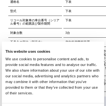
通称名
型式
リコール対象車の車台番号（シリア
ル番号）の範囲及び製作期間
対象台数
3台
不具合の部位（部品名）
側方衝突警報装置
This website uses cookies
不具合の状況
クレーン用台車の側方衝突警
において、電気回路の設計検
十分なため、当該警報装置の
We use cookies to personalise content and ads, to
ローラに無効な車速情報が入
provide social media features and to analyse our traffic.
ることがある。そのため、側
警報装置が正常に作動せず、
We also share information about your use of our site with
準に適合しない。
our social media, advertising and analytics partners who
改善措置の内容
全車両、側方衝突警報装置の
may combine it with other information that you’ve
ローラに接続している車速情
線を修正する。
provided to them or that they’ve collected from your use
of their services.
車名
型式