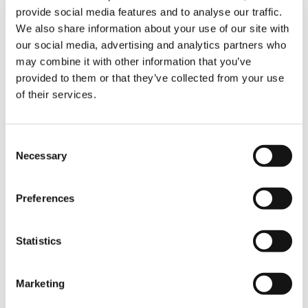
っていいのか、何か自分を伸ばすことを考えなけれ
provide social media features and to analyse our traffic.
ばと、思いついたのが禁煙でした。もし、禁煙も出
We also share information about your use of our site with
来ないようなら、何をやっても駄目だ。俺は人の上
に立つ人間としては失格だと考えました。ところ
our social media, advertising and analytics partners who
が、禁煙は何の苦痛も無く簡単にできてしまった。
may combine it with other information that you’ve
そこで、もっと厳しい試練を自分に与えようと早朝
provided to them or that they’ve collected from your use
のジョギングと水泳を日課としました。以来、30数
of their services.
年間休むことなく続けてきたお陰で、今日の私があ
ります。こんな良い習慣を身に付けてくれたジョギ
ングと水泳は私の貴重な財産です。あと2年で満80
Consent
歳になるので、ぼつぼつ止めることにしてもいいの
Necessary
Selection
ですが、他に止める理由が見つからないのでそのま
ま続いています。
私の健康の秘訣の一つは、
朝の時間帯をフルに活用
Preferences
していること
ではないでしょうか。一年中、朝は5時
から5時半の間に必ず起床します。無論アラームな
し、この時間に自発的に起きられないのは、気合が
Statistics
入っていない証拠、充実した悔いのない1日のスター
トとは言えないでしょう。「もうおまえの伸びは望
めないが、それでもいいのか」というもう一人の自
Marketing
分の声が聞こえてくるから、起きずにはいられない
のです。だから朝寝したいと思ったことはこれまで