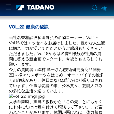
VOL.22 健康の秘訣
当社名誉相談役多田野弘の名物コーナー。Vol.1～
Vol.15ではエッセイをお届けしました。豊かな人生観
に触れ、力が湧いてきたというご感想もたくさんい
ただきました。Vol.16からは名誉相談役が社員の質
問に答える新企画でスタート。今後ともよろしくお
願いします。
今月の質問者：玖村 洋一さん(技術研究所商品開発
室)～様々なスポーツをはじめ、オートバイその他多
くの趣味があり、休日になれば誰かに引張り出され
ています。仕事は勿論の事、公私共々、芸能人並み
の多忙な生活を送っています。
大学卒業時、担当の教授から「この先、とにもかく
にも体にだけは気を付けて頑張って下さい。」と言
われたことがあります。体調が悪ければ、体力勝負