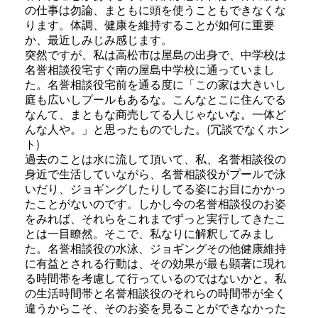
の仕事は勿論、まともに頭を使うこともできなくな
ります。体調、健康を維持することが如何に重要
か、最近しみじみ感じます。
突然ですが、私は高松市は屋島の出身で、中学校は
名誉相談役宅すぐ南の屋島中学校に通っていまし
た。名誉相談役宅前を通る度に「この家は大きいし
庭も広いしプールもあるな。こんなとこに住んでる
なんて、まともな商売してる人じゃないな。一体ど
んな人や。」と思ったものでした。(冗談でなくホン
ト)
過去のことは水に流して頂いて、私、名誉相談役の
身近で生活していながら、名誉相談役がプールで泳
いだり、ジョギングしたりしてる姿にお目にかかっ
たことがないのです。しかし今の名誉相談役のお姿
をみれば、それらをこれまでずっと実行してきたこ
とは一目瞭然。そこで、私なりに解釈してみまし
た。名誉相談役の水泳、ジョギングその他健康維持
に有益とされる行動は、その効果が最も顕著に現れ
る時間帯を考慮して行っているのではないかと。私
の生活時間帯と名誉相談役のそれらの時間帯が全く
違うからこそ、そのお姿を見ることができなかった