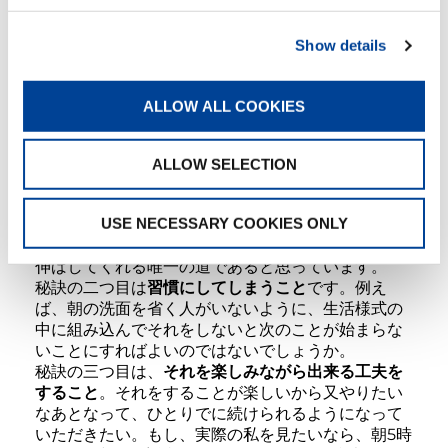
一度もありません。
ジョギングは屋島グランド周辺を約3キロ走り、終わ
Show details
って自宅のプールでひと泳ぎします。必ず濡れるか
ら、雨が降っても中止する理由もなく、したがって
年中無休。プールは天然の温度だから、冬はとても
ALLOW ALL COOKIES
冷たいですが、寒さが厳しい程、水が冷たいほど、
泳ぎ終わった時の満足感は大きいのです。誰もが嫌
がるような辛いことを私は楽しみながらやれるとい
ALLOW SELECTION
う自信が、いつも寒さ冷たさを吹き飛ばしてくれま
す。正月元日は庵治の海岸、3日は大的場の海で泳ぐ
USE NECESSARY COOKIES ONLY
ことを20年以上続けています。私は若い時から、安
易な道に成長進歩は有り得ない、苦難の道こそ私を
伸ばしてくれる唯一の道であると思っています。
秘訣の二つ目は
習慣にしてしまうこと
です。例え
ば、朝の洗面を省く人がいないように、生活様式の
中に組み込んでそれをしないと次のことが始まらな
いことにすればよいのではないでしょうか。
秘訣の三つ目は、
それを楽しみながら出来る工夫を
すること
。それをすることが楽しいから又やりたい
なあとなって、ひとりでに続けられるようになって
いただきたい。もし、実際の私を見たいなら、朝5時