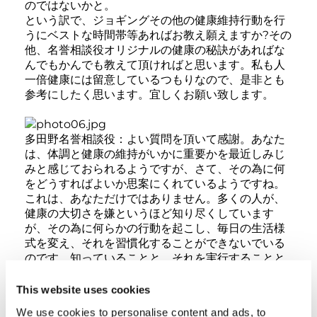
のではないかと。
という訳で、ジョギングその他の健康維持行動を行
うにベストな時間帯等あればお教え願えますか?その
他、名誉相談役オリジナルの健康の秘訣があればな
んでもかんでも教えて頂ければと思います。私も人
一倍健康には留意しているつもりなので、是非とも
参考にしたく思います。宜しくお願い致します。
多田野名誉相談役：よい質問を頂いて感謝。あなた
は、体調と健康の維持がいかに重要かを最近しみじ
みと感じておられるようですが、さて、その為に何
をどうすればよいか思案にくれているようですね。
これは、あなただけではありません。多くの人が、
健康の大切さを嫌というほど知り尽くしています
が、その為に何らかの行動を起こし、毎日の生活様
式を変え、それを習慣化することができないでいる
のです。知っていることと、それを実行することと
の間には大きな差があります。それを習慣化するに
はさらに継続する努力なしには身に付きません。
This website uses cookies
私は40歳のころ、自分の人生はこのままの延長であ
We use cookies to personalise content and ads, to